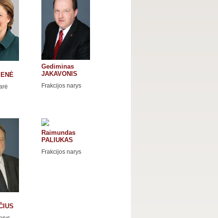
Gediminas
JAKAVONIS
IENĖ
Frakcijos narys
arė
Raimundas
PALIUKAS
Frakcijos narys
ČIUS
arys