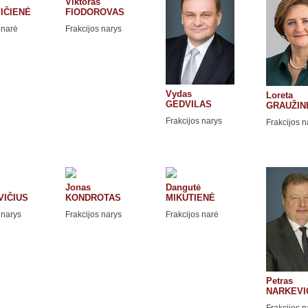
Viktoras
VIČIENĖ
FIODOROVAS
 narė
Frakcijos narys
Vydas
Loreta
GEDVILAS
GRAUŽIN
Frakcijos narys
Frakcijos n
Jonas
Dangutė
VIČIUS
KONDROTAS
MIKUTIENĖ
 narys
Frakcijos narys
Frakcijos narė
Petras
NARKEVI
Frakcijos n