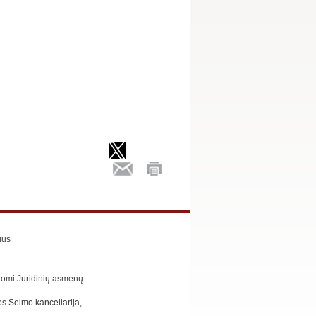
ius
omi Juridinių asmenų
s Seimo kanceliarija,