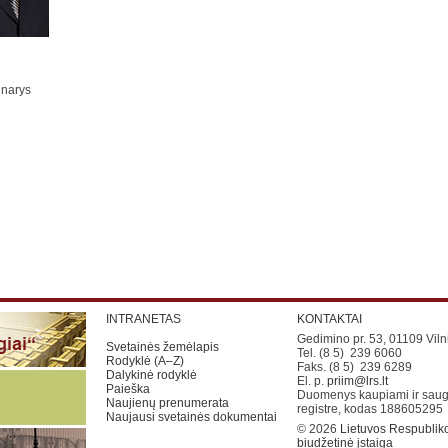
 narys
INTRANETAS
KONTAKTAI
Gedimino pr. 53, 01109 Viln
Svetainės žemėlapis
Tel. (8 5) 239 6060
Rodyklė (A–Z)
Faks. (8 5) 239 6289
Dalykinė rodyklė
El. p.
priim@lrs.lt
Paieška
Duomenys kaupiami ir saug
Naujienų prenumerata
registre, kodas 188605295
Naujausi svetainės dokumentai
© 2026
Lietuvos Respubliko
biudžetinė įstaiga