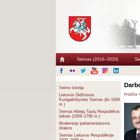
Seimas (2016–2020)
Se
Darbo
Seimo istorija
Pradžia
Lietuvos Didžiosios
Kunigaikštystės Seimas (iki 1569
m.)
Seimas Abiejų Tautų Respublikos
laikais (1569–1795 m.)
Moderniojo parlamentarizmo
ištakos
Seimas Lietuvos Respublikoje
1920–1940 m.