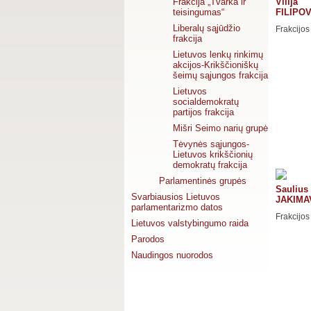
Frakcija „Tvarka ir
Vilija
teisingumas“
FILIPO
Liberalų sąjūdžio
Frakcijos
frakcija
Lietuvos lenkų rinkimų
akcijos-Krikščioniškų
šeimų sąjungos frakcija
Lietuvos
socialdemokratų
partijos frakcija
Mišri Seimo narių grupė
Tėvynės sąjungos-
Lietuvos krikščionių
demokratų frakcija
Parlamentinės grupės
Saulius
Svarbiausios Lietuvos
JAKIMA
parlamentarizmo datos
Frakcijos
Lietuvos valstybingumo raida
Parodos
Naudingos nuorodos