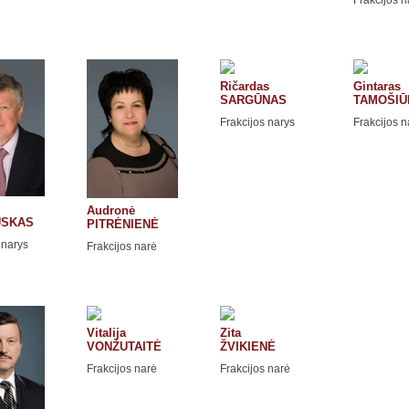
Ričardas
Gintaras
SARGŪNAS
TAMOŠIŪ
Frakcijos narys
Frakcijos n
Audronė
USKAS
PITRĖNIENĖ
 narys
Frakcijos narė
Vitalija
Zita
VONŽUTAITĖ
ŽVIKIENĖ
Frakcijos narė
Frakcijos narė