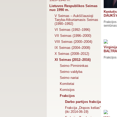
Lietuvos Respublikos Seimas
nuo 1990 m.
Kęstutis
DAUKŠ
V Seimas – Aukščiausioji
Taryba-Atkuriamasis Seimas
Frakcijos
(1990–1992)
seniūnas
VI Seimas (1992–1996)
VII Seimas (1996–2000)
VIII Seimas (2000–2004)
Virginij
IX Seimas (2004–2008)
BALTRA
X Seimas (2008–2012)
Frakcijos
XI Seimas (2012–2016)
Seimo Pirmininkas
Seimo valdyba
Seimo nariai
Komitetai
Komisijos
Frakcijos
Darbo partijos frakcija
Frakcija „Drąsos kelias“
(iki 2014-06-19)