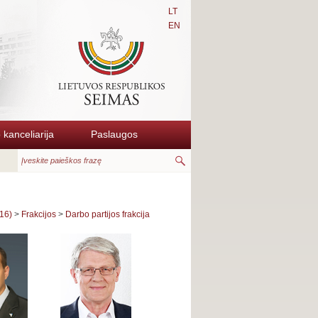
LT
EN
kanceliarija
Paslaugos
16)
>
Frakcijos
>
Darbo partijos frakcija