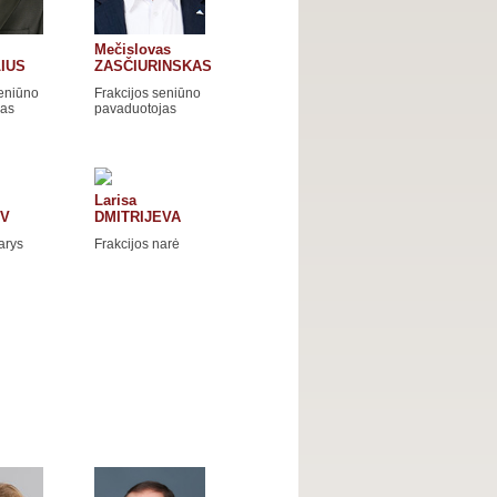
Mečislovas
IUS
ZASČIURINSKAS
seniūno
Frakcijos seniūno
jas
pavaduotojas
Larisa
EV
DMITRIJEVA
arys
Frakcijos narė