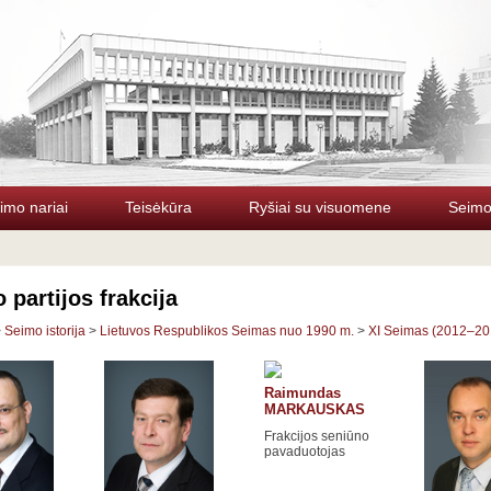
imo nariai
Teisėkūra
Ryšiai su visuomene
Seimo 
 partijos frakcija
>
Seimo istorija
>
Lietuvos Respublikos Seimas nuo 1990 m.
>
XI Seimas (2012–20
Raimundas
MARKAUSKAS
Frakcijos seniūno
pavaduotojas