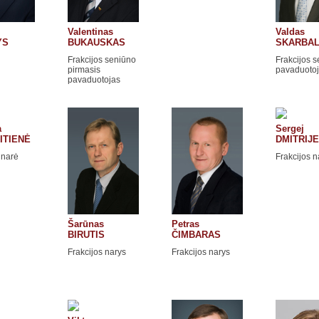
Valentinas
Valdas
YS
BUKAUSKAS
SKARBAL
Frakcijos seniūno
Frakcijos 
pirmasis
pavaduoto
pavaduotojas
a
Sergej
ITIENĖ
DMITRIJ
 narė
Frakcijos n
Šarūnas
Petras
BIRUTIS
ČIMBARAS
Frakcijos narys
Frakcijos narys