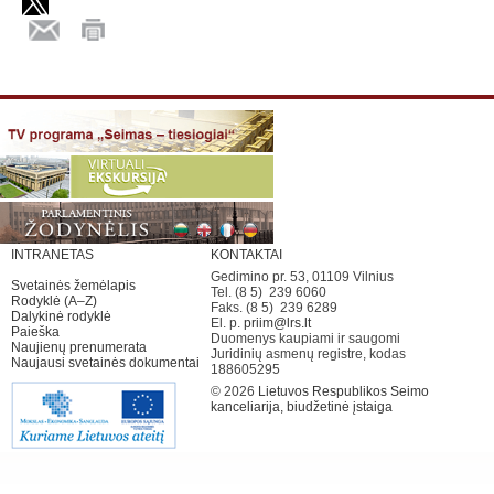
INTRANETAS
KONTAKTAI
Gedimino pr. 53, 01109 Vilnius
Svetainės žemėlapis
Tel. (8 5) 239 6060
Rodyklė (A–Z)
Faks. (8 5) 239 6289
Dalykinė rodyklė
El. p.
priim@lrs.lt
Paieška
Duomenys kaupiami ir saugomi
Naujienų prenumerata
Juridinių asmenų registre, kodas
Naujausi svetainės dokumentai
188605295
© 2026
Lietuvos Respublikos Seimo
kanceliarija, biudžetinė įstaiga