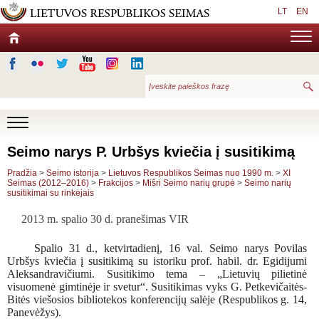
LT
EN
Seimo narys P. Urbšys kviečia į susitikimą
Pradžia
>
Seimo istorija
>
Lietuvos Respublikos Seimas nuo 1990 m.
>
XI
Seimas (2012–2016)
>
Frakcijos
>
Mišri Seimo narių grupė
>
Seimo narių
susitikimai su rinkėjais
2013 m. spalio 30 d. pranešimas VIR
Spalio 31 d., ketvirtadienį, 16 val. Seimo narys Povilas
Urbšys kviečia į
susitikimą su istoriku prof. habil. dr. Egidijumi
Aleksandravičiumi. Susitikimo tema – „Lietuvių pilietinė
visuomenė gimtinėje ir svetur“. Susitikimas vyks G. Petkevičaitės-
Bitės viešosios bibliotekos konferencijų salėje (Respublikos g. 14,
Panevėžys).