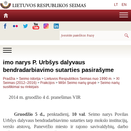
LT
EN
imo narys P. Urbšys dalyvaus
bendradarbiavimo sutarties pasirašyme
Pradžia
>
Seimo istorija
>
Lietuvos Respublikos Seimas nuo 1990 m.
>
XI
Seimas (2012–2016)
>
Frakcijos
>
Mišri Seimo narių grupė
>
Seimo narių
susitikimai su rinkėjais
2014 m. gruodžio 4 d. pranešimas VIR­­­­­­
Gruodžio 5 d.,
penktadienį,
10 val
.
Seimo narys Povilas
Urbšys dalyvaus bendradarbiavimo sutarties tarp mokslo institucijų,
verslo atstovų, Panevėžio miesto ir rajono savivaldybių, darbo