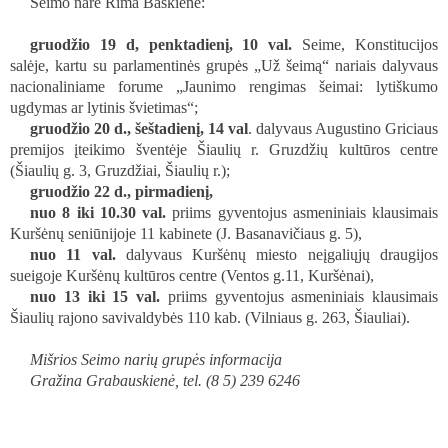
Seimo narė Rima Baškienė:
gruodžio 19 d, penktadienį, 10 val.
Seime, Konstitucijos
salėje,
kartu su parlamentinės grupės „Už šeimą“ nariais dalyvaus
nacionaliniame forume „Jaunimo rengimas šeimai: lytiškumo
ugdymas ar lytinis švietimas“;
gruodžio 20 d., šeštadienį, 14
val
. dalyvaus Augustino Griciaus
premijos įteikimo šventėje Šiaulių r. Gruzdžių kultūros centre
(Šiaulių g. 3, Gruzdžiai, Šiaulių r.);
gruodžio 22 d.,
pirmadienį,
nuo 8 iki 10.30 val.
priims gyventojus asmeniniais klausimais
Kuršėnų seniūnijoje 11 kabinete (J. Basanavičiaus g. 5),
nuo 11 val.
dalyvaus Kuršėnų miesto neįgaliųjų draugijos
sueigoje Kuršėnų kultūros centre (Ventos g.11, Kuršėnai),
nuo 13 iki 15 val.
priims gyventojus asmeniniais klausimais
Šiaulių rajono savivaldybės 110 kab. (Vilniaus g. 263, Šiauliai).
Mišrios Seimo narių grupės informacija
Gražina Grabauskienė, tel. (8 5) 239 6246