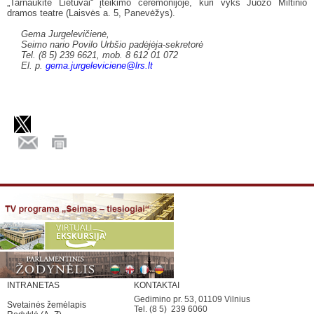
„Tarnaukite Lietuvai“ įteikimo ceremonijoje, kuri vyks Juozo Miltinio
dramos teatre (Laisvės a. 5, Panevėžys).
Gema Jurgelevičienė,
Seimo nario Povilo Urbšio padėjėja-sekretorė
Tel. (8 5) 239 6621, mob. 8 612 01 072
El. p.
gema.jurgeleviciene@lrs.lt
INTRANETAS
KONTAKTAI
Gedimino pr. 53, 01109 Vilnius
Svetainės žemėlapis
Tel. (8 5) 239 6060