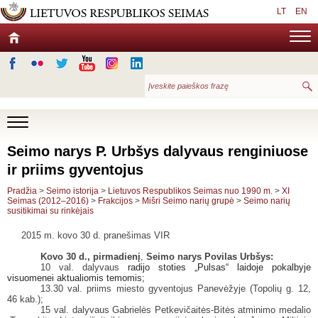
LT
EN
Seimo narys P. Urbšys dalyvaus renginiuose
ir priims gyventojus
Pradžia
>
Seimo istorija
>
Lietuvos Respublikos Seimas nuo 1990 m.
>
XI
Seimas (2012–2016)
>
Frakcijos
>
Mišri Seimo narių grupė
>
Seimo narių
susitikimai su rinkėjais
2015 m. kovo 30 d. pranešimas VIR
Kovo 30 d., pirmadienį
,
Seimo narys Povilas Urbšys:
10 val. dalyvaus
radijo stoties „Pulsas“ laidoje pokalbyje
visuomenei aktualiomis temomis;
13.30 val. priims miesto gyventojus Panevėžyje (Topolių g. 12,
46 kab.);
15 val. dalyvaus Gabrielės Petkevičaitės-Bitės atminimo medalio