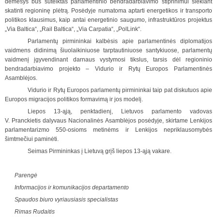
dėmesys bus sutelktas parlamentinio bendradarbiavimo stiprinimui siekiant
skatinti regioninę plėtrą. Posėdyje numatoma aptarti energetikos ir transporto
politikos klausimus, kaip antai energetinio saugumo, infrastruktūros projektus
„Via Baltica“, „Rail Baltica“, „Via Carpatia“, „PolLink“.
Parlamentų pirmininkai kalbėsis apie parlamentinės diplomatijos
vaidmens didinimą šiuolaikiniuose tarptautiniuose santykiuose, parlamentų
vaidmenį įgyvendinant darnaus vystymosi tikslus, tarsis dėl regioninio
bendradarbiavimo projekto – Vidurio ir Rytų Europos Parlamentinės
Asamblėjos.
Vidurio ir Rytų Europos parlamentų pirmininkai taip pat diskutuos apie
Europos migracijos politikos formavimą ir jos modelį.
Liepos 13-ąją, penktadienį, Lietuvos parlamento vadovas
V. Pranckietis dalyvaus Nacionalinės Asamblėjos posėdyje, skirtame Lenkijos
parlamentarizmo 550-osioms metinėms ir Lenkijos nepriklausomybės
šimtmečiui paminėti.
Seimas Pirmininkas į Lietuvą grįš liepos 13-ąją vakare.
Parengė
Informacijos ir komunikacijos departamento
Spaudos biuro vyriausiasis specialistas
Rimas Rudaitis