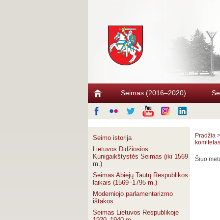
Seimas (2016–2020)
Se
Pradžia
Seimo istorija
komiteta
Lietuvos Didžiosios
Kunigaikštystės Seimas (iki 1569
Šiuo metu
m.)
Seimas Abiejų Tautų Respublikos
laikais (1569–1795 m.)
Moderniojo parlamentarizmo
ištakos
Seimas Lietuvos Respublikoje
1920–1940 m.