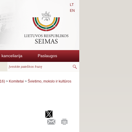
LT
EN
kanceliarija
Paslaugos
16)
>
Komitetai
>
Švietimo, mokslo ir kultūros