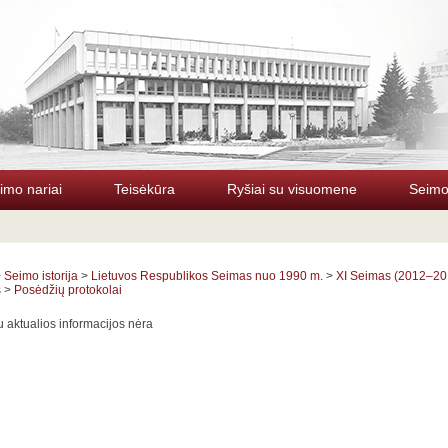
imo nariai
Teisėkūra
Ryšiai su visuomene
Seimo 
>
Seimo istorija
>
Lietuvos Respublikos Seimas nuo 1990 m.
>
XI Seimas (2012–20
s
>
Posėdžių protokolai
 aktualios informacijos nėra