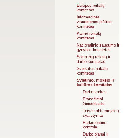
Europos reikalų
komitetas
Informacinės
visuomenės plėtros
komitetas
Kaimo reikalų
komitetas
Nacionalinio saugumo ir
gynybos komitetas
Socialinių reikalų ir
darbo komitetas
Sveikatos reikalų
komitetas
Švietimo, mokslo ir
kultūros komitetas
Darbotvarkės
Pranešimai
žiniasklaidai
Teisės aktų projektų
svarstymas
Parlamentinė
kontrolė
Darbo planai ir