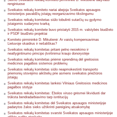
renginiuose
Sveikatos reikalų komiteto nariai abejoja Sveikatos apsaugos
ministerijos pavaldžių įstaigų reorganizavimo tikslingumu
Sveikatos reikalų komitetas siūlo tobulinti sutarčių su gydymo
įstaigomis sudarymo tvarką
Sveikatos reikalų komitete buvo pristatyti 2015 m. valstybės biudžeto
ir PSDF biudžeto projektai
Komiteto pirmininkė D. Mikutienė: Ar vaistų kompensavimas
Lietuvoje skaidrus ir nešališkas?
Sveikatos reikalų komitetas pritarė pelno nesiekimo ir
neatlygintinumo principo įtvirtinimui kraujo donorystėje
Sveikatos reikalų komitetas priėmė sprendimą dėl greitosios
medicinos pagalbos sistemos problemų
Sveikatos reikalų komitetas siūlo neapmokestinti transporto
priemonių stovėjimo aikštelių prie asmens sveikatos priežiūros
įstaigų
Sveikatos reikalų komitetas lankėsi Vilniaus Greitosios medicinos
pagalbos stotyje
Sveikatos reikalų komitetas: Ebolos viruso grėsmei likviduoti dar
trūksta bendradarbiavimo tarp isntitucijų
Sveikatos reikalų komitetas dėl Sveikatos apsaugos ministerijoje
padarytos žalos sieks užtikrinti pareigūnų atsakomybę
Sveikatos reikalų komitetas svarstė Sveikatos apsaugos ministerijoje
atlikto audito ataskaitą