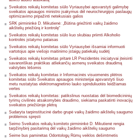
Sveikatos reikalų komitetas siūlo Vyriausybei apsvarstyti galimybę
sveikatos apsaugos ministro įsakymus dėl neurochirurgijos paslaugų
optimizavimo pripažinti netekusiais galios
SRK pirmininkė D. Mikutienė: „Būtina griežtinti vaikų žaidimo
aikštelių priežiūrą ir kontrolę“
Sveikatos reikalų komitetas siūlo kuo skubiau priimti Alkoholio
kontrolės įstatymo pataisas
Sveikatos reikalų komitetas siūlo Vyriausybei išsamiai informuoti
vartotojus apie viešojo maitinimo įstaigų patiekalų sudėtį
Sveikatos reikalų komitetas pritarė LR Prezidentės iniciatyvai įteisinti
savanoriškas praktikas atliekančių asmenų sveikatos draudimą
valstybės lėšomis
Sveikatos reikalų komitetas ir Informacinės visuomenės plėtros
komitetas siūlo Sveikatos apsaugos ministerijai apsvarstyti šiuo
metu nustatytas elektromagnetinio lauko spinduliuotės leidžiamas
vertes
Sveikatos reikalų komitetas: patikslinus nuostatas dėl biomedicininių
tyrimų civilinės atsakomybės draudimo, siekiama paskatinti inovacijų
sveikatos priežiūroje plėtrą
Sudaryta tarpinstitucinė darbo grupė vaikų žaidimo aikštelių saugumo
problemos spręsti
Seimo Sveikatos reikalų komiteto pirmininkė D. Mikutienė rengia
tarpžinybinį pasitarimą dėl vaikų žaidimo aikštelių saugumo
Seime bus paminėtas Odontologų Rūmų veiklos dešimtmetis