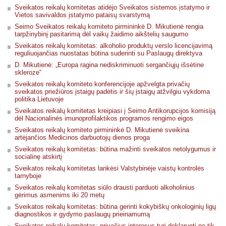
Sveikatos reikalų komitetas atidėjo Sveikatos sistemos įstatymo ir
Vietos savivaldos įstatymo pataisų svarstymą
Seimo Sveikatos reikalų komiteto pirmininkė D. Mikutienė rengia
tarpžinybinį pasitarimą dėl vaikų žaidimo aikštelių saugumo
Sveikatos reikalų komitetas: alkoholio produktų verslo licencijavimą
reguliuojančias nuostatas būtina suderinti su Paslaugų direktyva
D. Mikutienė: „Europa ragina nediskriminuoti sergančiųjų išsėtine
skleroze“
Sveikatos reikalų komiteto konferencijoje apžvelgta privačių
sveikatos priežiūros įstaigų padėtis ir šių įstaigų atžvilgiu vykdoma
politika Lietuvoje
Sveikatos reikalų komitetas kreipiasi į Seimo Antikorupcijos komisiją
dėl Nacionalinės imunoprofilaktikos programos rengimo eigos
Sveikatos reikalų komiteto pirmininkė D. Mikutienė sveikina
artėjančios Medicinos darbuotojų dienos proga
Sveikatos reikalų komitetas: būtina mažinti sveikatos netolygumus ir
socialinę atskirtį
Sveikatos reikalų komitetas lankėsi Valstybinėje vaistų kontrolės
tarnyboje
Sveikatos reikalų komitetas siūlo drausti parduoti alkoholinius
gėrimus asmenims iki 20 metų
Sveikatos reikalų komitetas: būtina gerinti kokybiškų onkologinių ligų
diagnostikos ir gydymo paslaugų prieinamumą
Sveikatos reikalų komitetas: privačius interesus turi deklaruoti ne tik