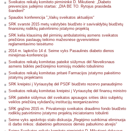
Sveikatos reikalų komiteto pirmininkė D. Mikutienė: „Diabeto
prevencijos judėjimo startas: „DIA BE TO. Rytojus prasideda
šiandien!“
Spaudos konferencija "„Vaikų sveikatos aktualijos“
SRK svarstė 2015 metų valstybės biudžeto ir savivaldybių biudžetų
finansinių rodiklių patvirtinimo įstatymo projektą
SRK kelia klausimą dėl pirminių ambulatorinių asmens sveikatos
priežiūros paslaugų teikimo mažesnėse gyvenvietėse
reglamentavimo teisėtumo
2014 m. lapkričio 14 d. Seime vyks Pasaulinės diabeto dienos
minėjimas-konferencija
Sveikatos reikalų komitetas pateikė siūlymus dėl Neveiksnaus
asmens būklės peržiūrėjimo komisijų modelio tobulinimo
Sveikatos reikalų komitetas pritarė Farmacijos įstatymo pakeitimo
įstatymų projektams
SRK kreipėsi į Vyriausybę dėl PSDF biudžeto rezervo panaudojimo
Sveikatos reikalų komitetas kreipėsi į Vyriausybę dėl finansų ministro
SRK pateikė siūlymus dėl sveikatos apsaugos srities ūkio subjektų
veiklos priežiūrą vykdančių institucijų reorganizavimo
SRK grąžino 2015 m. Privalomojo sveikatos draudimo fondo biudžeto
rodiklių patvirtinimo įstatymo projektą iniciatoriams tobulinti
Seime vyks apskritojo stalo diskusija „Regėjimo sutrikimai eliminuoja
iš darbo rinkos: diabetinio geltonosios dėmės paburkimo atvejis“
Seimo Sveikatos reikalų komiteto pirmininkė D. Mikutienė dalyvaus