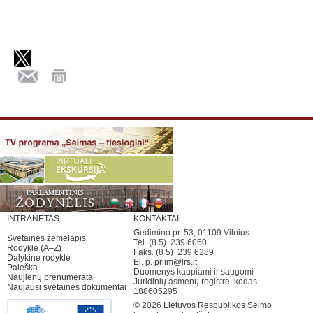
INTRANETAS
KONTAKTAI
Gedimino pr. 53, 01109 Vilnius
Svetainės žemėlapis
Tel. (8 5) 239 6060
Rodyklė (A–Z)
Faks. (8 5) 239 6289
Dalykinė rodyklė
El. p.
priim@lrs.lt
Paieška
Duomenys kaupiami ir saugomi
Naujienų prenumerata
Juridinių asmenų registre, kodas
Naujausi svetainės dokumentai
188605295
© 2026
Lietuvos Respublikos Seimo