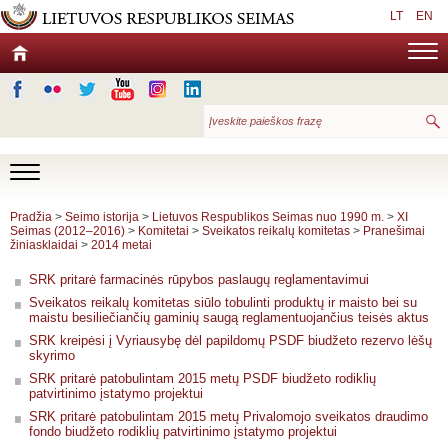
LT
EN
Pradžia
>
Seimo istorija
>
Lietuvos Respublikos Seimas nuo 1990 m.
>
XI
Seimas (2012–2016)
>
Komitetai
>
Sveikatos reikalų komitetas
>
Pranešimai
žiniasklaidai
>
2014 metai
SRK pritarė farmacinės rūpybos paslaugų reglamentavimui
Sveikatos reikalų komitetas siūlo tobulinti produktų ir maisto bei su
maistu besiliečiančių gaminių saugą reglamentuojančius teisės aktus
SRK kreipėsi į Vyriausybę dėl papildomų PSDF biudžeto rezervo lėšų
skyrimo
SRK pritarė patobulintam 2015 metų PSDF biudžeto rodiklių
patvirtinimo įstatymo projektui
SRK pritarė patobulintam 2015 metų Privalomojo sveikatos draudimo
fondo biudžeto rodiklių patvirtinimo įstatymo projektui