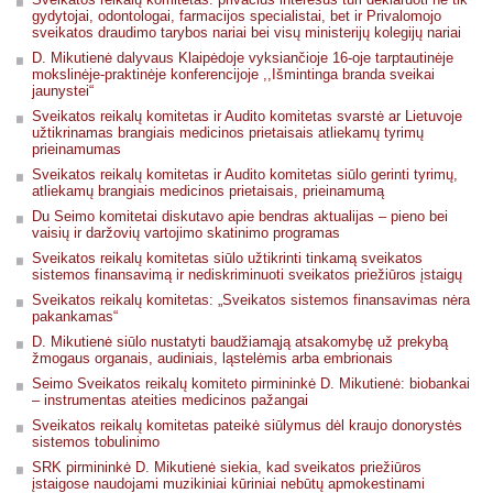
gydytojai, odontologai, farmacijos specialistai, bet ir Privalomojo
sveikatos draudimo tarybos nariai bei visų ministerijų kolegijų nariai
D. Mikutienė dalyvaus Klaipėdoje vyksiančioje 16-oje tarptautinėje
mokslinėje-praktinėje konferencijoje ,,Išmintinga branda sveikai
jaunystei“
Sveikatos reikalų komitetas ir Audito komitetas svarstė ar Lietuvoje
užtikrinamas brangiais medicinos prietaisais atliekamų tyrimų
prieinamumas
Sveikatos reikalų komitetas ir Audito komitetas siūlo gerinti tyrimų,
atliekamų brangiais medicinos prietaisais, prieinamumą
Du Seimo komitetai diskutavo apie bendras aktualijas – pieno bei
vaisių ir daržovių vartojimo skatinimo programas
Sveikatos reikalų komitetas siūlo užtikrinti tinkamą sveikatos
sistemos finansavimą ir nediskriminuoti sveikatos priežiūros įstaigų
Sveikatos reikalų komitetas: „Sveikatos sistemos finansavimas nėra
pakankamas“
D. Mikutienė siūlo nustatyti baudžiamąją atsakomybę už prekybą
žmogaus organais, audiniais, ląstelėmis arba embrionais
Seimo Sveikatos reikalų komiteto pirmininkė D. Mikutienė: biobankai
– instrumentas ateities medicinos pažangai
Sveikatos reikalų komitetas pateikė siūlymus dėl kraujo donorystės
sistemos tobulinimo
SRK pirmininkė D. Mikutienė siekia, kad sveikatos priežiūros
įstaigose naudojami muzikiniai kūriniai nebūtų apmokestinami