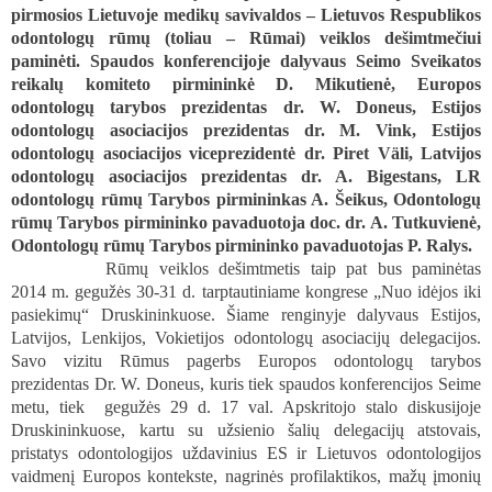
pirmosios Lietuvoje medikų savivaldos – Lietuvos Respublikos
odontologų rūmų (toliau – Rūmai) veiklos dešimtmečiui
paminėti. Spaudos konferencijoje dalyvaus
Seimo Sveikatos
reikalų komiteto pirmininkė D. Mikutienė,
Europos
odontologų tarybos prezidentas
dr. W. Doneus,
Estijos
odontologų asociacijos prezidentas dr. M. Vink, Estijos
odontologų asociacijos viceprezidentė dr.
Piret Väli
, Latvijos
odontologų asociacijos prezidentas dr. A. Bigestans, LR
odontologų rūmų Tarybos pirmininkas A. Šeikus, Odontologų
rūmų Tarybos pirmininko pavaduotoja doc. dr. A. Tutkuvienė,
Odontologų rūmų Tarybos pirmininko pavaduotojas P. Ralys.
Rūmų veiklos dešimtmetis taip pat bus paminėtas
2014 m. gegužės 30-31 d.
tarptautiniame kongrese „Nuo idėjos iki
pasiekimų“ Druskininkuose.
Šiame renginyje dalyvaus Estijos,
Latvijos, Lenkijos, Vokietijos odontologų asociacijų delegacijos.
Savo vizitu Rūmus pagerbs
Europos odontologų tarybos
prezidentas
Dr. W. Doneus, kuris tiek spaudos konferencijos
Seime
metu, tiek
gegužės 29 d.
17 val. Apskritojo stalo diskusijoje
Druskininkuose, kartu su užsienio šalių delegacijų atstovais,
pristatys odontologijos uždavinius ES ir Lietuvos odontologijos
vaidmenį Europos kontekste, nagrinės profilaktikos, mažų įmonių