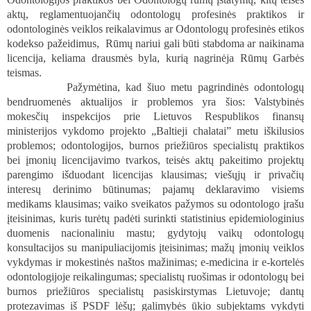
aktų, reglamentuojančių odontologų profesinės praktikos ir
odontologinės veiklos reikalavimus ar Odontologų profesinės etikos
kodekso pažeidimus,
Rūmų nariui gali būti stabdoma ar naikinama
licencija, keliama drausmės byla, kurią nagrinėja Rūmų Garbės
teismas.
Pažymėtina, kad šiuo metu pagrindinės odontologų
bendruomenės aktualijos ir problemos yra šios: Valstybinės
mokesčių inspekcijos prie Lietuvos Respublikos finansų
ministerijos vykdomo projekto „Baltieji chalatai” metu iškilusios
problemos; odontologijos, burnos priežiūros specialistų praktikos
bei įmonių licencijavimo tvarkos, teisės aktų pakeitimo projektų
parengimo išduodant licencijas klausimas; viešųjų ir privačių
interesų derinimo būtinumas; pajamų deklaravimo visiems
medikams klausimas; vaiko sveikatos pažymos su odontologo įrašu
įteisinimas, kuris turėtų padėti surinkti statistinius epidemiologinius
duomenis nacionaliniu mastu; gydytojų vaikų odontologų
konsultacijos su manipuliacijomis įteisinimas; mažų įmonių veiklos
vykdymas ir mokestinės naštos mažinimas; e-medicina ir e-kortelės
odontologijoje reikalingumas; specialistų ruošimas ir odontologų bei
burnos priežiūros specialistų pasiskirstymas Lietuvoje; dantų
protezavimas iš PSDF lėšų; galimybės ūkio subjektams vykdyti