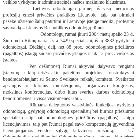
veiklos vykdymo ir administracinės naštos mažinimo klausimus.
Lietuvos odontologai pirmieji iš visų medicinos
profesijų ėmėsi privačios praktikos Lietuvoje, taip pat pirmieji
pasekė užsienio šalių patirtimi ir Lietuvoje įsteigė medikų profesinę
savivaldą – Lietuvos Respublikos odontologų rūmus.
O
dontologų rūmai įkurti 2004 metų spalio 23 d.
Šiuo metu Rūmų nariais yra 7429 specialistai, iš jų 3832 gydytojai
odontologai. Didžiąją dalį, net 88 proc. odontologinės priežiūros
(pagalbos) įstaigų sudaro privačios įstaigos ir tik 12 proc. viešosios
įstaigos.
Per dešimtmetį Rūmai aktyviai dalyvavo rengiant
įstatymų ir kitų teisės aktų pakeitimų projektus, konstruktyviai
bendradarbiaujant su Seimo Sveikatos reikalų komitetu, Sveikatos
apsaugos ir kitomis ministerijomis, organizavo kongresus,
mokslines konferencijas, dirbo kitus svarius darbus odontologų
bendruomenės ir visos visuomenės labui.
Rūmams deleguotos valstybinės funkcijos: gydytojų
odontologų, gydytojų odontologų specialistų bei burnos priežiūros
specialistų taip pat odontologinės priežiūros (pagalbos) įstaigų
licencijavimas, taip pat Rūmai pagal savo kompetenciją įgyvendina
licencijuojamos veiklos sąlygų laikymosi priežiūrą.
Už
Odontologijos praktikos bei Odontologų rūmų įstatymų, kitų teisės