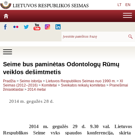
LT
EN
Seime bus paminėtas Odontologų Rūmų
veiklos dešimtmetis
Pradžia
>
Seimo istorija
>
Lietuvos Respublikos Seimas nuo 1990 m.
>
XI
Seimas (2012–2016)
>
Komitetai
>
Sveikatos reikalų komitetas
>
Pranešimai
žiniasklaidai
>
2014 metai
2014 m. gegužės 28 d.
2014 m. gegužės 29 d. 9.30 val. Lietuvos
Respublikos Seime vyks spaudos konferencija, skirta