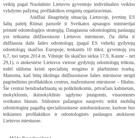
veiklą pagal Nuolatinio Lietuvos gyventojo individualios veiklos
vykdymo pažymą; profilaktikos renginių organizavimas.
Atidžiai išnagrinėję situaciją Lietuvoje, įvertinę ES
šalių patirtį Rūmai paruošė ir Sveikatos apsaugos ministerijai
pristatė odontologijos strategiją. Daugiausia odontologinių paslaugų
yra teikiama didžiuosiuose Lietuvos miestuose, čia dirba ir
didžiausia dalis šalies odontologų (pagal ES vidurkį gydytojų
odontologų skaičius Europoje, tenkantis 10 tūkst. gyventojų yra
6,7, tuo tarpu 2014 m. Vilniuje šis skaičius siekia 17,9, Kaune – net
29,1), o atokesnėse Lietuvos vietose gydytojų odontologų trūksta,
todėl siūloma keisti specialistų rengimo ir įdarbinimo tvarką.
Manoma, kad būtų tikslinga didžiuosiuose šalies miestuose steigti
pagrindinius profilaktikos centrus, mažesniuose miestuose – filialus.
Šie centrai bendradarbiautų su poliklinikomis, privačiais kabinetais,
mokyklomis, ikimokyklinio ugdymo įstaigomis, visuomenės
sveikatos biurais. Siūlomos pažangios naujovės: teikti mobilią
odontologinę pagalbą specializuotuose autobusiukuose, kuriose bus
teikiamos profilaktikos ir odontologinės paslaugos atokiuose
Lietuvos miestuose.