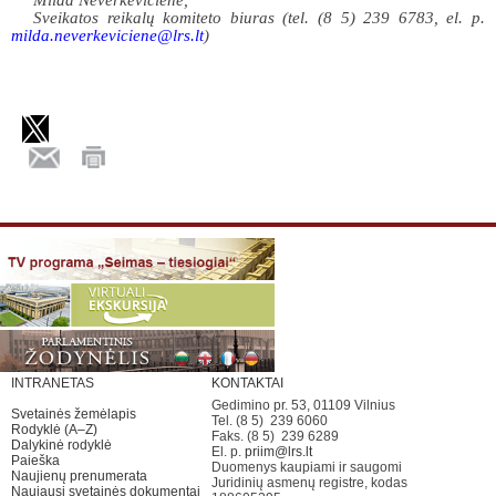
Milda Neverkevičienė,
Sveikatos reikalų komiteto biuras (tel. (8 5) 239 6783, el. p.
milda.neverkeviciene@lrs.lt
)
INTRANETAS
KONTAKTAI
Gedimino pr. 53, 01109 Vilnius
Svetainės žemėlapis
Tel. (8 5) 239 6060
Rodyklė (A–Z)
Faks. (8 5) 239 6289
Dalykinė rodyklė
El. p.
priim@lrs.lt
Paieška
Duomenys kaupiami ir saugomi
Naujienų prenumerata
Juridinių asmenų registre, kodas
Naujausi svetainės dokumentai