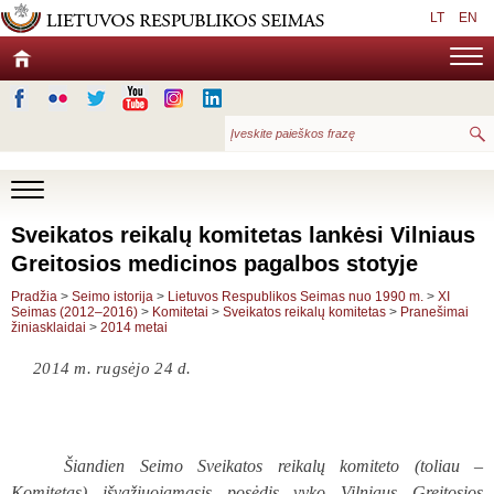
LT
EN
Sveikatos reikalų komitetas lankėsi Vilniaus
Greitosios medicinos pagalbos stotyje
Pradžia
>
Seimo istorija
>
Lietuvos Respublikos Seimas nuo 1990 m.
>
XI
Seimas (2012–2016)
>
Komitetai
>
Sveikatos reikalų komitetas
>
Pranešimai
žiniasklaidai
>
2014 metai
2014 m. rugsėjo 24 d.
Šiandien Seimo Sveikatos reikalų komiteto (toliau –
Komitetas) išvažiuojamasis posėdis vyko Vilniaus Greitosios