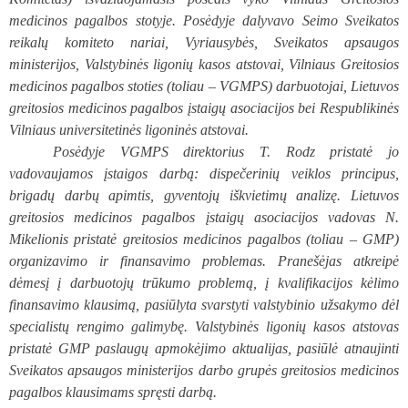
medicinos pagalbos stotyje. Posėdyje dalyvavo Seimo Sveikatos
reikalų komiteto nariai, Vyriausybės, Sveikatos apsaugos
ministerijos, Valstybinės ligonių kasos atstovai, Vilniaus Greitosios
medicinos pagalbos stoties (toliau – VGMPS) darbuotojai, Lietuvos
greitosios medicinos pagalbos įstaigų asociacijos bei Respublikinės
Vilniaus universitetinės ligoninės atstovai.
Posėdyje VGMPS direktorius T. Rodz pristatė jo
vadovaujamos įstaigos darbą: dispečerinių veiklos principus,
brigadų darbų apimtis, gyventojų iškvietimų analizę. Lietuvos
greitosios medicinos pagalbos įstaigų asociacijos vadovas N.
Mikelionis pristatė greitosios medicinos pagalbos (toliau – GMP)
organizavimo ir finansavimo problemas. Pranešėjas atkreipė
dėmesį į darbuotojų trūkumo problemą, į kvalifikacijos kėlimo
finansavimo klausimą, pasiūlyta svarstyti valstybinio užsakymo dėl
specialistų rengimo galimybę. Valstybinės ligonių kasos atstovas
pristatė GMP paslaugų apmokėjimo aktualijas, pasiūlė atnaujinti
Sveikatos apsaugos ministerijos darbo grupės greitosios medicinos
pagalbos klausimams spręsti darbą.