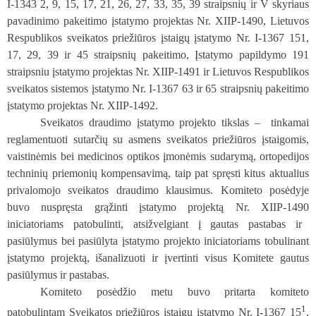
I-1343 2, 9, 15, 17, 21, 26, 27, 33, 35, 39 straipsnių ir V skyriaus
pavadinimo pakeitimo įstatymo projektas
Nr. XIIP-1490, Lietuvos
Respublikos
sveikatos priežiūros įstaigų įstatymo Nr. I-1367 151,
17, 29, 39 ir 45 straipsnių pakeitimo, Įstatymo papildymo 191
straipsniu įstatymo projektas
Nr. XIIP-1491 ir Lietuvos Respublikos
s
veikatos sistemos įstatymo Nr. I-1367 63 ir 65 straipsnių pakeitimo
įstatymo projektas
Nr. XIIP-1492.
Sveikatos draudimo įstatymo projekto tikslas –
tinkamai
reglamentuoti sutarčių su asmens sveikatos priežiūros įstaigomis,
vaistinėmis bei medicinos optikos įmonėmis sudarymą, ortopedijos
techninių priemonių kompensavimą, taip pat spręsti kitus aktualius
privalomojo sveikatos draudimo klausimus. Komiteto posėdyje
buvo nuspręsta
grąžinti įstatymo projektą
Nr. XIIP-1490
iniciatoriams patobulinti, atsižvelgiant į gautas pastabas ir
pasiūlymus bei
pasiūlyta įstatymo projekto iniciatoriams tobulinant
įstatymo projektą, išanalizuoti ir įvertinti visus Komitete gautus
pasiūlymus ir pastabas.
Komiteto posėdžio metu buvo pritarta komiteto
1
patobulintam Sveikatos priežiūros įstaigų įstatymo Nr. I-1367 15
,