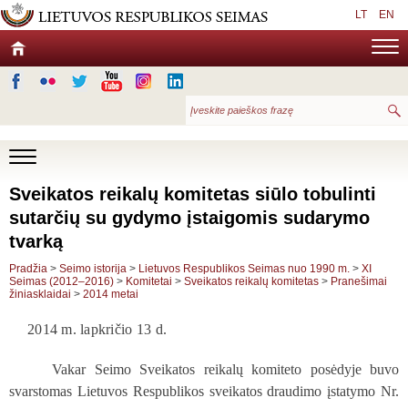
LT
EN
Sveikatos reikalų komitetas siūlo tobulinti
sutarčių su gydymo įstaigomis sudarymo
tvarką
Pradžia
>
Seimo istorija
>
Lietuvos Respublikos Seimas nuo 1990 m.
>
XI
Seimas (2012–2016)
>
Komitetai
>
Sveikatos reikalų komitetas
>
Pranešimai
žiniasklaidai
>
2014 metai
2014 m. lapkričio 13 d.
Vakar Seimo Sveikatos reikalų komiteto posėdyje buvo
svarstomas Lietuvos Respublikos s
veikatos draudimo įstatymo Nr.