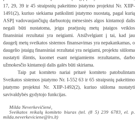
17, 29, 39 ir 45 straipsnių pakeitimo įstatymo projektui Nr. XIIP-
1491(2), kuriuo siekiama patikslinti įstatymo nuostatą, pagal kurią
ASPĮ vadovaujančiųjų darbuotojų mėnesinės algos kintamoji dalis
negali būti nustatoma, jeigu praėjusių metų įstaigos veiklos
finansiniai rezultatai yra neigiami. Atsižvelgiant į tai, kad jau
daugelį metų sveikatos sistemos finansavimas yra nepakankamas, o
daugelio įstaigų finansiniai rezultatai yra neigiami, projektu siūloma
nustatyti išimtis, kuomet esant neigiamiems rezultatams, darbo
užmokesčio kintamoji dalis galės būti skiriama.
Taip pat komiteto nariai pritarė komiteto patobulintam
Sveikatos sistemos įstatymo Nr. I-552 63 ir 65 straipsnių pakeitimo
įstatymo projektui Nr. XIIP-1492(2), kuriuo siūloma nustatyti
savivaldybės gydytojo funkcijas.
Milda Neverkevičienė,
Sveikatos reikalų komiteto biuras (tel. (8 5) 239 6783, el. p.
milda.neverkeviciene@lrs.lt
)