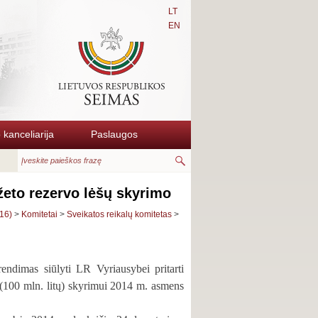
LT
EN
kanceliarija
Paslaugos
žeto rezervo lėšų skyrimo
16)
>
Komitetai
>
Sveikatos reikalų komitetas
>
ndimas siūlyti LR Vyriausybei pritarti
 (100 mln. litų) skyrimui 2014 m. asmens