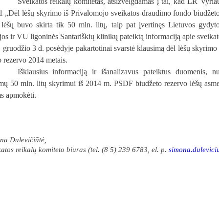
Sveikatos reikalų komitetas, atsižvelgdamas į tai, kad LR Vyri
1 „Dėl lėšų skyrimo iš Privalomojo sveikatos draudimo fondo biudžet
 lėšų
buvo skirta tik 50 mln. litų, taip pat įvertinęs
Lietuvos gydyto
jos ir VU ligoninės Santariškių klinikų pateiktą informaciją apie sveikato
 gruodžio 3 d. posėdyje pakartotinai svarstė klausimą dėl lėšų
skyrimo 
o rezervo 2014 metais.
Išklausius informaciją ir išanalizavus pateiktus duomenis, nu
mų 50 mln. litų skyrimui iš 2014 m. PSDF biudžeto rezervo lėšų asmen
ms apmokėti.
na Dulevičiūtė,
atos reikalų komiteto biuras (tel. (8 5) 239 6783, el. p.
simona.dulevici