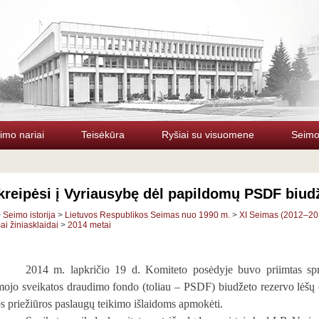
imo nariai
Teisėkūra
Ryšiai su visuomene
Seimo 
reipėsi į Vyriausybę dėl papildomų PSDF biud
>
Seimo istorija
>
Lietuvos Respublikos Seimas nuo 1990 m.
>
XI Seimas (2012–20
i žiniasklaidai
>
2014 metai
2014 m. lapkričio 19 d. Komiteto posėdyje buvo priimtas spre
mojo sveikatos draudimo fondo (toliau – PSDF)
biudžeto rezervo lėšų
os priežiūros paslaugų teikimo išlaidoms apmokėti.