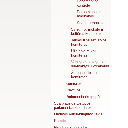
Parlamentinė
kontrolė
Darbo planai ir
ataskaitos
Kita informacija
Švietimo, mokslo ir
kultūros komitetas
Teisės ir teisėtvarkos
komitetas
Užsienio reikalų
komitetas
Valstybės valdymo ir
savivaldybių komitetas
Žmogaus teisių
komitetas
Komisijos
Frakcijos
Parlamentinės grupės
Svarbiausios Lietuvos
parlamentarizmo datos
Lietuvos valstybingumo raida
Parodos
Naudingos nuorodos