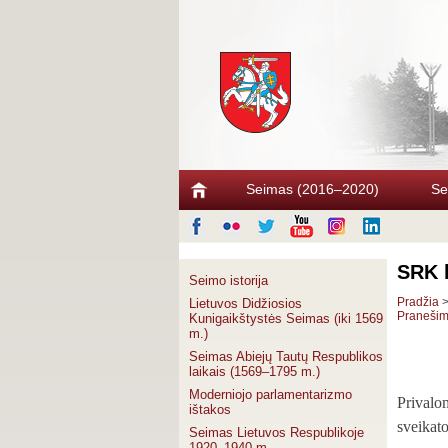
Seimas (2016–2020)
Se
SRK k
Seimo istorija
Pradžia
Lietuvos Didžiosios
Pranešima
Kunigaikštystės Seimas (iki 1569
m.)
Seimas Abiejų Tautų Respublikos
laikais (1569–1795 m.)
Moderniojo parlamentarizmo
Privalo
ištakos
sveikat
Seimas Lietuvos Respublikoje
1920–1940 m.