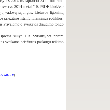
ausybės
2014 m. lapkričio 24 d. nutarimu
o rezervo 2014 metais“ iš
PSDF biudžeto
jų vadovų sąjungos, Lietuvos ligoninių
s priežiūros įstaigų finansinius rodiklius,
iš Privalomojo sveikatos draudimo fondo
spręsta siūlyti LR Vyriausybei pritarti
s sveikatos priežiūros paslaugų teikimo
ute
@lrs.lt
)