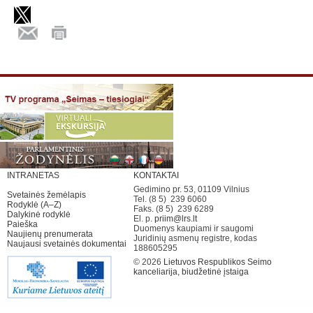
INTRANETAS
KONTAKTAI
Gedimino pr. 53, 01109 Vilnius
Svetainės žemėlapis
Tel. (8 5) 239 6060
Rodyklė (A–Z)
Faks. (8 5) 239 6289
Dalykinė rodyklė
El. p.
priim@lrs.lt
Paieška
Duomenys kaupiami ir saugomi
Naujienų prenumerata
Juridinių asmenų registre, kodas
Naujausi svetainės dokumentai
188605295
© 2026
Lietuvos Respublikos Seimo
kanceliarija, biudžetinė įstaiga