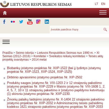
LT
EN
Pradžia
>
Seimo istorija
>
Lietuvos Respublikos Seimas nuo 1990 m.
>
XI
Seimas (2012–2016)
>
Komitetai
>
Sveikatos reikalų komitetas
>
Teisės aktų
projektų svarstymas
>
2014 metai
Biobankų įstatymo projektas Nr. XIIP-1522 (bei jį lydintys įstatymų
projektai Nr. XIIP-1523, XIIP-1524, XIIP-1525)
Dirbtinio apvaisinimo įstatymo projektas Nr. XIP-2502
Produktų saugos įstatymo Nr. VIII-1203 2 ir 12 straipsnių pakeitimo
įstatymo projektas Nr. XIIP-2229 ir Maisto įstatymo Nr. VIII-1608 1, 2,
4, 5, 7, 10 ir 11 straipsnių pakeitimo ir Įstatymo papildymo ketvirtuoju
(1) skirsniu įstatymo projektas Nr. XIIP-2230.
Žmonių palaikų laidojimo įstatymo Nr. X-1404 22 straipsnio pakeitimo
įstatymo projektas Nr. XIIP-2032 ir Administracinių teisės pažeidimų
kodekso 1621 straipsnio pakeitimo įstatymo projektas Nr. XIIP-2033