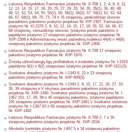
Lietuvos Respublikos Farmacijos įstatymo Nr. X-709 1, 2, 4, 8, 9, 11,
12, 13, 14, 15, 17, 18, 20, 25, 27, 29, 33, 34, 35, 35(1), 36, 40, 48,
49, 51, 52, 53, 54, 55, 55(1), 56, 56(1), 56(2), 57, 59(1), 61, 62, 64,
66, 67, 68(1), 69, 70, 73, 74 ir 76 straipsnių, penkioliktojo skirsnio
pavadinimo pakeitimo įstatymo projektas Nr. XIP-2307, Farmacijos
įstatymo Nr. XI-2376 2, 8, 10, 12, 14, 15, 17, 18, 35, 62, 64, 66, 67,
69 straipsnių, vienuoliktojo skirsnio, Įstatymo priedo pakeitimo ir
papildymo įstatymo 17 straipsnio pakeitimo įstatymo projektas Nr.
XIIP-2308 ir Administracinių teisės pažeidimų kodekso 44(4) ir 44(6)
straipsnių pakeitimo įstatymo projektas Nr. XIIP-2309.
Lietuvos Respublikos Farmacijos įstatymo Nr. X-709 17 straipsnio
pakeitimo įstatymo projektas Nr. XIIP-1970.
Žmonių užkrečiamųjų ligų profilaktikos ir kontrolės įstatymo Nr. I-1553
papildymo 9(1) ir 9(2) straipsniais įstatymo projektas Nr. XIIP-1621(3)
Sveikatos draudimo įstatymo Nr. I-1343 8, 22 ir 23 straipsnių
pakeitimo įstatymo projektas Nr. XIIP-809(3)
Sveikatos draudimo įstatymo Nr. I-1343 2, 9, 15, 17, 21, 26, 27, 33,
35, 39 straipsnių ir V skyriaus pavadinimo pakeitimo įstatymo
projektas Nr. XIIP-1490, Sveikatos priežiūros įstaigų įstatymo Nr. I-
1367 151, 17, 29, 39 ir 45 straipsnių pakeitimo, Įstatymo papildymo
191 straipsniu įstatymo projektas Nr. XIIP-1491 ir Sveikatos sistemos
įstatymo Nr. I-1367 63 ir 65 straipsnių pakeitimo įstatymo projektas
Nr. XIIP-1492
Lietuvos Respublikos Farmacijos įstatymo Nr. X-709 2, 7 ir 35
straipsnių pakeitimo įstatymo projektas Nr. XIIP-2034.
Alkoholio kontrolės įstatymo Nr. I-857 5 ir 34 straipsnių pakeitimo