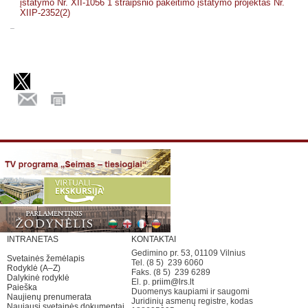
įstatymo Nr. XII-1056 1 straipsnio pakeitimo įstatymo projektas Nr.
XIIP-2352(2)
INTRANETAS
KONTAKTAI
Gedimino pr. 53, 01109 Vilnius
Svetainės žemėlapis
Tel. (8 5) 239 6060
Rodyklė (A–Z)
Faks. (8 5) 239 6289
Dalykinė rodyklė
El. p.
priim@lrs.lt
Paieška
Duomenys kaupiami ir saugomi
Naujienų prenumerata
Juridinių asmenų registre, kodas
Naujausi svetainės dokumentai