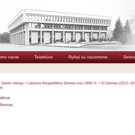
imo nariai
Teisėkūra
Ryšiai su visuomene
Seimo 
>
Seimo istorija
>
Lietuvos Respublikos Seimas nuo 1990 m.
>
XI Seimas (2012–20
ja
ndimai
albumas