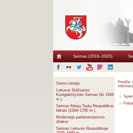
Seimas (2016–2020)
Se
Pradžia
Seimo istorija
informaci
Lietuvos Didžiosios
Kunigaikštystės Seimas (iki 1569
Spre
m.)
Foto
Seimas Abiejų Tautų Respublikos
laikais (1569–1795 m.)
Moderniojo parlamentarizmo
ištakos
Seimas Lietuvos Respublikoje
1920–1940 m.