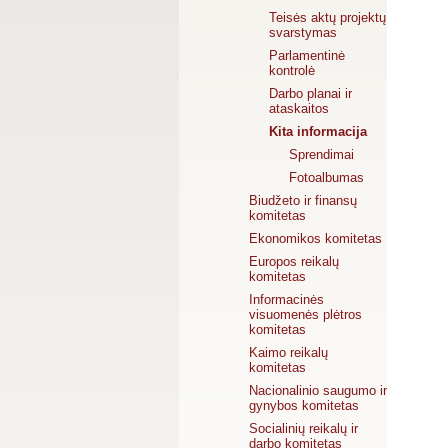
Teisės aktų projektų
svarstymas
Parlamentinė
kontrolė
Darbo planai ir
ataskaitos
Kita informacija
Sprendimai
Fotoalbumas
Biudžeto ir finansų
komitetas
Ekonomikos komitetas
Europos reikalų
komitetas
Informacinės
visuomenės plėtros
komitetas
Kaimo reikalų
komitetas
Nacionalinio saugumo ir
gynybos komitetas
Socialinių reikalų ir
darbo komitetas