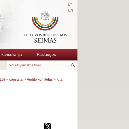
LT
EN
kanceliarija
Paslaugos
16)
>
Komitetai
>
Audito komitetas
>
Kita