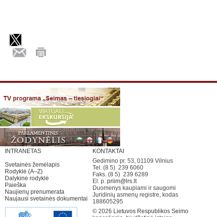
INTRANETAS
KONTAKTAI
Gedimino pr. 53, 01109 Vilnius
Svetainės žemėlapis
Tel. (8 5) 239 6060
Rodyklė (A–Z)
Faks. (8 5) 239 6289
Dalykinė rodyklė
El. p.
priim@lrs.lt
Paieška
Duomenys kaupiami ir saugomi
Naujienų prenumerata
Juridinių asmenų registre, kodas
Naujausi svetainės dokumentai
188605295
© 2026
Lietuvos Respublikos Seimo