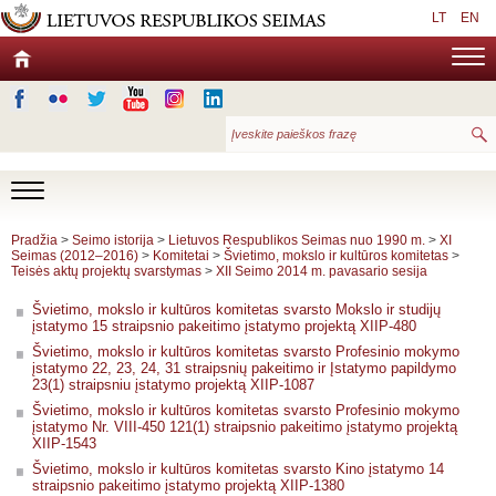
LT
EN
Pradžia
>
Seimo istorija
>
Lietuvos Respublikos Seimas nuo 1990 m.
>
XI
Seimas (2012–2016)
>
Komitetai
>
Švietimo, mokslo ir kultūros komitetas
>
Teisės aktų projektų svarstymas
>
XII Seimo 2014 m. pavasario sesija
Švietimo, mokslo ir kultūros komitetas svarsto Mokslo ir studijų
įstatymo 15 straipsnio pakeitimo įstatymo projektą XIIP-480
Švietimo, mokslo ir kultūros komitetas svarsto Profesinio mokymo
įstatymo 22, 23, 24, 31 straipsnių pakeitimo ir Įstatymo papildymo
23(1) straipsniu įstatymo projektą XIIP-1087
Švietimo, mokslo ir kultūros komitetas svarsto Profesinio mokymo
įstatymo Nr. VIII-450 121(1) straipsnio pakeitimo įstatymo projektą
XIIP-1543
Švietimo, mokslo ir kultūros komitetas svarsto Kino įstatymo 14
straipsnio pakeitimo įstatymo projektą XIIP-1380