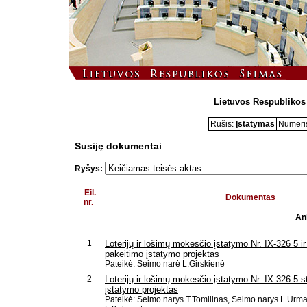
Lietuvos Respublikos
Rūšis:
Įstatymas
Numeri
Susiję dokumentai
Ryšys:
Eil.
Dokumentas
nr.
An
1
Loterijų ir lošimų mokesčio įstatymo Nr. IX-326 5 ir
pakeitimo įstatymo projektas
Pateikė: Seimo narė L.Girskienė
2
Loterijų ir lošimų mokesčio įstatymo Nr. IX-326 5 s
įstatymo projektas
Pateikė: Seimo narys T.Tomilinas, Seimo narys L.Urm