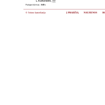
L.Kukuraitis,
>>
Puslapio kūrimas -
0.03
s
© Seimo kanceliarija
Į PRADŽIĄ
NAUJIENOS
R