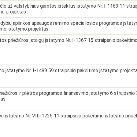
io už valstybinius gamtos išteklius įstatymo Nr. I-1163 11 strai
mo projektas
ldybių aplinkos apsaugos rėmimo specialiosios programos įstatym
imo įstatymo projektas
tos priežiūros įstaigų įstatymo Nr. I-1367 15 straipsnio pakeitim
mo įstatymo Nr. I-1489 59 straipsnio pakeitimo įstatymo projekt
priežiūros ir plėtros programos finansavimo įstatymo 6 straipsnio
tas
avų įstatymo Nr. VIII-1725 11 straipsnio pakeitimo įstatymo proj