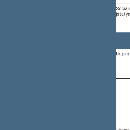
10.
2025-03-10
XVP-185
Social
įstaty
Rodomi įrašai nuo 1 iki 10 iš 39 įrašų
Pateikiamoje statistikoje skaičiuojami tik pirmi
CONTACTS:
Gedimino pr. 53, LT-01109 Vilnius,
Lithuania
+370 5 239 6060
E-mail:
priim@lrs.lt