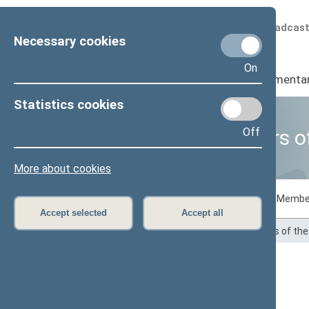
Scheduled broadcas
Necessary cookies
On
Seimas
I
Parliamenta
Statistics cookies
Off
Business of Members o
More about cookies
Voting records
Draft laws initiated by Membe
Accept selected
Accept all
Home
>
Statistics
>
Business of Members of th
Šarūnas Šukevičius