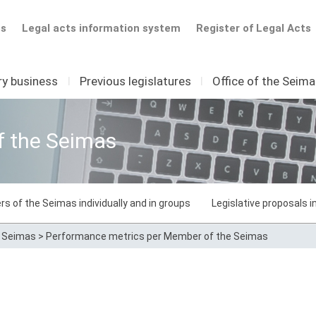
ts
Legal acts information system
Register of Legal Acts
ry business
I
Previous legislatures
I
Office of the Seim
f the Seimas
rs of the Seimas individually and in groups
Legislative proposals 
e Seimas
>
Performance metrics per Member of the Seimas