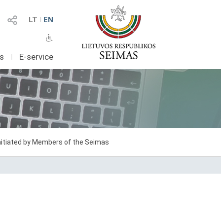
LT
I
EN
as
I
E-service
initiated by Members of the Seimas