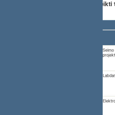
Seimo narių grupėje pateikti 
nuo 2024-11-14
Rodyti
įrašų
Dokumento
Data
numeris
1.
2025-01-17
XVP-105
Seimo 
projek
2.
2025-01-30
XVP-110
Labdar
3.
2025-02-03
XVP-114
Elektr