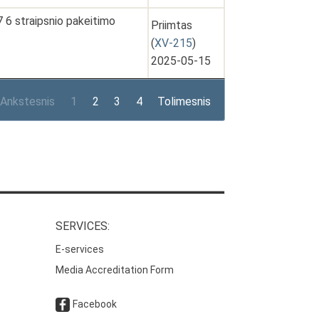
 6 straipsnio pakeitimo
Priimtas
(
XV-215
)
2025-05-15
Ankstesnis
1
2
3
4
Tolimesnis
SERVICES:
E-services
Media Accreditation Form
Facebook