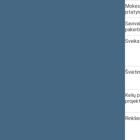
4.
2025-02-04
XVP-116
Mokesč
įstaty
5.
2025-02-04
XVP-115
Saviva
pakeit
6.
2025-02-14
XVP-136
Sveika
7.
2025-02-24
XVP-162
Švieti
8.
2025-02-25
XVP-165
Kelių 
projek
9.
2025-03-03
XVP-175
Rinkli