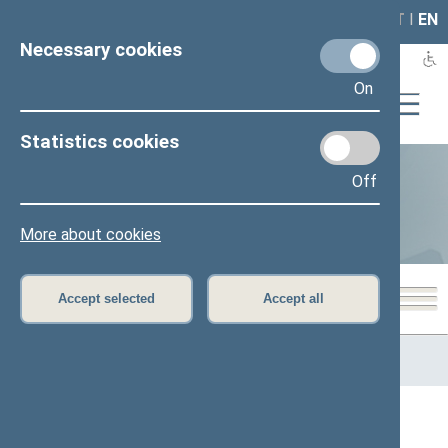
LAIS
RLA
LT
I
EN
Necessary cookies
On
Statistics cookies
Business of Members of the
Off
Seimas
More about cookies
Accept selected
Accept all
Home
>
Statistics
>
Business of Members of the Seimas
>
Performance metrics per Member of the Seimas