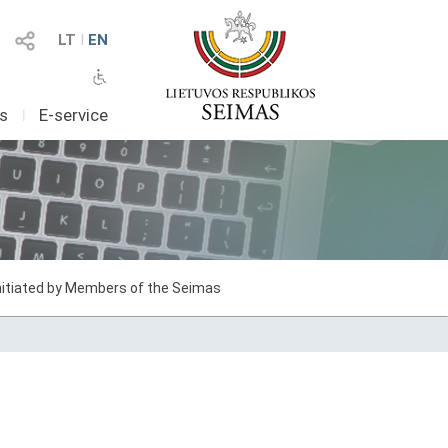
LT
I
EN
as
I
E-service
initiated by Members of the Seimas