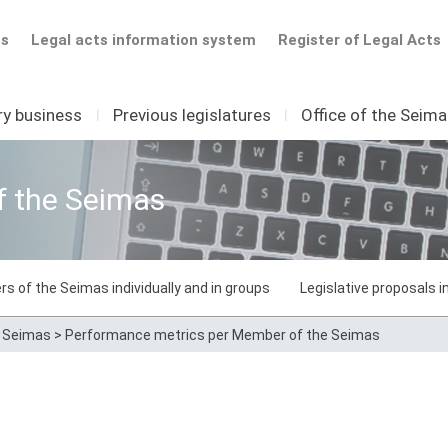
ts
Legal acts information system
Register of Legal Acts
ry business
I
Previous legislatures
I
Office of the Seim
f the Seimas
rs of the Seimas individually and in groups
Legislative proposals 
e Seimas
>
Performance metrics per Member of the Seimas