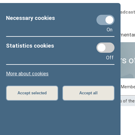
Scheduled broadcas
Necessary cookies
On
Seimas
I
Parliamenta
Statistics cookies
Off
Business of Members o
More about cookies
Voting records
Draft laws initiated by Membe
Accept selected
Accept all
Home
>
Statistics
>
Business of Members of th
Audronė Jankuvienė