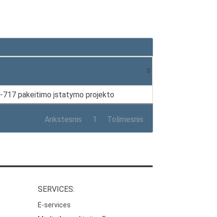
I-717 pakeitimo įstatymo projekto
Ankstesnis
1
Tolimesnis
SERVICES:
E-services