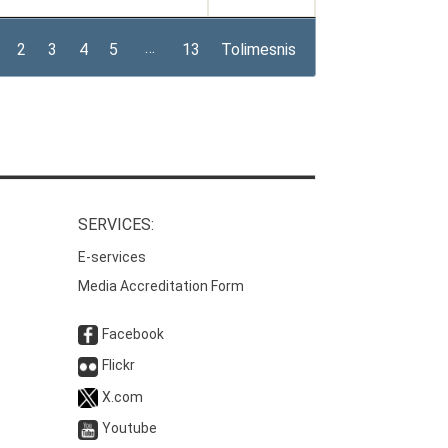
…
2
3
4
5
13
Tolimesnis
SERVICES:
E-services
Media Accreditation Form
Facebook
Flickr
X.com
Youtube