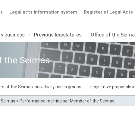
ts
Legal acts information system
Register of Legal Acts
ry business
I
Previous legislatures
I
Office of the Seim
f the Seimas
rs of the Seimas individually and in groups
Legislative proposals 
e Seimas
>
Performance metrics per Member of the Seimas