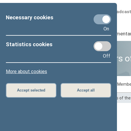
Scheduled broadcas
Necessary cookies
On
Seimas
I
Parliamenta
Statistics cookies
Off
Business of Members o
More about cookies
Voting records
Draft laws initiated by Membe
Accept selected
Accept all
Home
>
Statistics
>
Business of Members of th
Algirdas Butkevičius