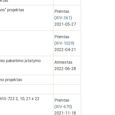
ektas
mos“ projektas
Priimtas
(
XIV-361
)
2021-05-27
Priimtas
(
XIV-1029
)
2022-04-21
snio pakeitimo įstatymo
Atmestas
2022-06-28
ymo projektas
III-723 2, 10, 21 ir 22
Priimtas
(
XIV-670
)
2021-11-18