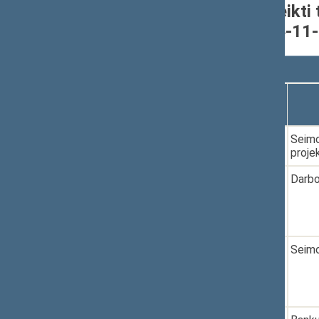
Seimo narių grupėje pateikti 
nuo 2020-11-13 iki 2024-11
Rodyti
įrašų
Dokumento
Data
numeris
1.
2020-11-23
XIVP-30
Seimo
proje
2.
2021-04-15
XIVP-419
Darbo
3.
2021-04-21
XIVP-427
Seimo