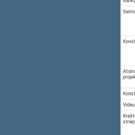
4.
2021-05-14
XIVP-491
Bankų
5.
2021-05-20
XIVP-531
Seimo
6.
2021-06-08
XIVP-619
Konst
7.
2021-06-10
XIVP-629
Atsin
proje
8.
2021-06-15
XIVP-642
Konst
9.
2021-06-16
XIVP-649
Vidau
10.
2021-06-30
XIVP-708
Krašt
strai