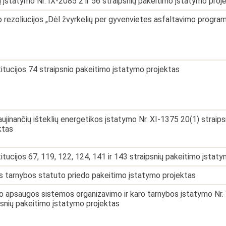
 įstatymo Nr. IX-2085 2 ir 56 straipsnių pakeitimo įstatymo proj
 rezoliucijos „Dėl žvyrkelių per gyvenvietes asfaltavimo progra
itucijos 74 straipsnio pakeitimo įstatymo projektas
aujinančių išteklių energetikos įstatymo Nr. XI-1375 20(1) straip
ktas
itucijos 67, 119, 122, 124, 141 ir 143 straipsnių pakeitimo įstat
s tarnybos statuto priedo pakeitimo įstatymo projektas
o apsaugos sistemos organizavimo ir karo tarnybos įstatymo Nr. V
psnių pakeitimo įstatymo projektas