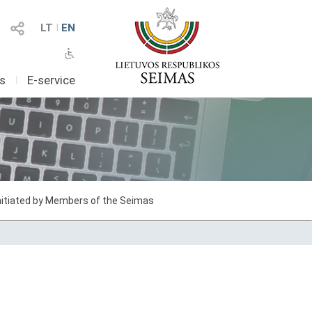
LT
I
EN
as
I
E-service
initiated by Members of the Seimas