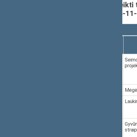
Seimo narių grupėje pateikti 
nuo 2020-11-13 iki 2024-11
Rodyti
įrašų
Dokumento
Data
numeris
1.
2020-12-16
XIVP-120
Seimo
proje
2.
2021-01-08
XIVP-170
Mėgėj
3.
2021-01-08
XIVP-168
Lauki
4.
2021-01-08
XIVP-167
Gyvūn
strai