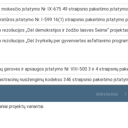
 mokesčio įstatymo Nr. IX-675 49 straipsnio pakeitimo įstatymo
ratūros įstatymo Nr. I-599 16(1) straipsnio pakeitimo įstatymo 
 rezoliucijos „Dėl demokratijos ir žodžio laisvės Seime“ projekta
 rezoliucijos „Dėl žvyrkelių per gyvenvietes asfaltavimo progra
ų gerovės ir apsaugos įstatymo Nr. VIII-500 3 ir 4 straipsnių pa
istracinių nusižengimų kodekso 346 straipsnio pakeitimo įstaty
Ankstesnis
1
niai projektų variantai.