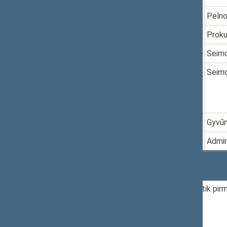
5.
2021-02-11
XIVP-212
Pelno
6.
2021-02-23
XIVP-262
Proku
7.
2021-04-01
XIVP-391
Seimo
8.
2021-05-20
XIVP-531
Seimo
9.
2021-06-01
XIVP-556
Gyvūn
10.
2021-06-01
XIVP-557
Admin
Rodomi įrašai nuo 1 iki 10 iš 122 įrašų
Pateikiamoje statistikoje skaičiuojami tik pirmi