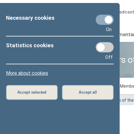
Scheduled broadcas
Necessary cookies
On
Seimas
I
Parliamenta
Statistics cookies
Off
Business of Members o
More about cookies
Voting records
Draft laws initiated by Membe
Accept selected
Accept all
Home
>
Statistics
>
Business of Members of th
Ligita Girskienė