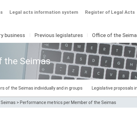
ts
Legal acts information system
Register of Legal Acts
ry business
I
Previous legislatures
I
Office of the Seim
f the Seimas
rs of the Seimas individually and in groups
Legislative proposals 
e Seimas
>
Performance metrics per Member of the Seimas