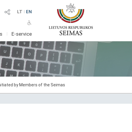
LT
I
EN
as
I
E-service
initiated by Members of the Seimas