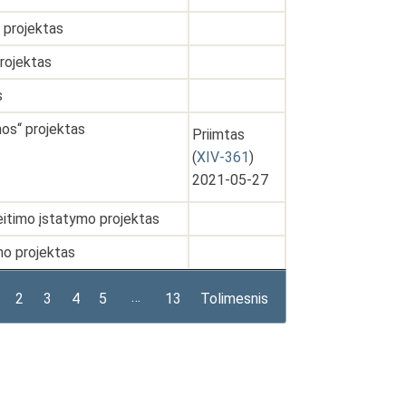
 projektas
projektas
s
mos“ projektas
Priimtas
(
XIV-361
)
2021-05-27
keitimo įstatymo projektas
mo projektas
…
2
3
4
5
13
Tolimesnis