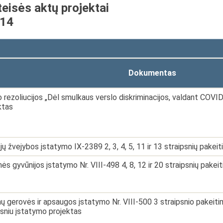
teisės aktų projektai
-14
Dokumentas
 rezoliucijos „Dėl smulkaus verslo diskriminacijos, valdant COVI
ktas
ų žvejybos įstatymo IX-2389 2, 3, 4, 5, 11 ir 13 straipsnių pakei
nės gyvūnijos įstatymo Nr. VIII-498 4, 8, 12 ir 20 straipsnių pake
ų gerovės ir apsaugos įstatymo Nr. VIII-500 3 straipsnio pakeit
psniu įstatymo projektas