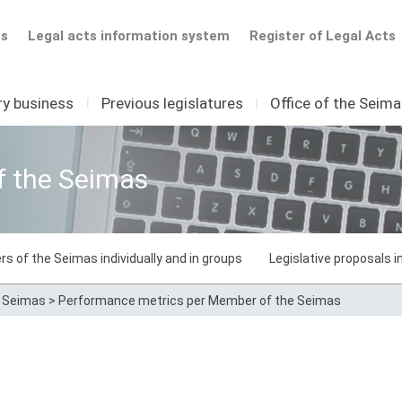
ts
Legal acts information system
Register of Legal Acts
ry business
I
Previous legislatures
I
Office of the Seim
f the Seimas
rs of the Seimas individually and in groups
Legislative proposals 
e Seimas
>
Performance metrics per Member of the Seimas