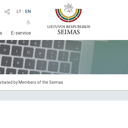
LT
I
EN
as
I
E-service
initiated by Members of the Seimas