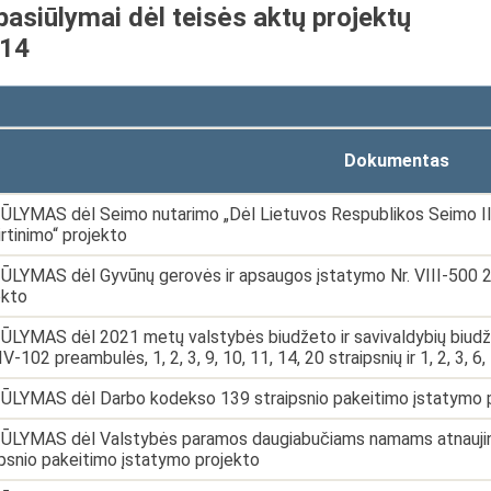
pasiūlymai dėl teisės aktų projektų
-14
Dokumentas
ŪLYMAS dėl Seimo nutarimo „Dėl Lietuvos Respublikos Seimo II 
irtinimo“ projekto
ŪLYMAS dėl Gyvūnų gerovės ir apsaugos įstatymo Nr. VIII-500 2, 
ekto
ŪLYMAS dėl 2021 metų valstybės biudžeto ir savivaldybių biudžet
IV-102 preambulės, 1, 2, 3, 9, 10, 11, 14, 20 straipsnių ir 1, 2, 3,
ŪLYMAS dėl Darbo kodekso 139 straipsnio pakeitimo įstatymo 
ŪLYMAS dėl Valstybės paramos daugiabučiams namams atnaujinti
ipsnio pakeitimo įstatymo projekto