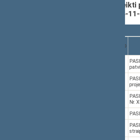
Seimo narių grupėje pateikti 
nuo 2020-11-13 iki 2024-11
Rodyti
įrašų
Dokumento
Data
numeris
1.
2021-03-10
XIVP-320(2)
PASI
patv
2.
2021-03-24
XIIIP-5174(2)
PASI
proj
3.
2021-05-24
XIVP-495
PASI
Nr. X
4.
2021-06-10
XIVP-419(2)
PASI
5.
2021-06-16
XIVP-436(2)
PASI
stra