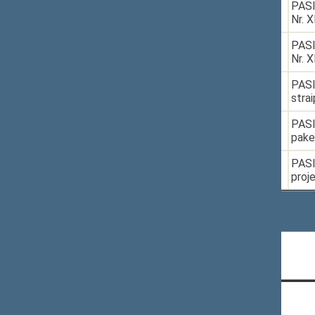
6.
2021-06-17
XIVP-495(2)
PASI
Nr. X
7.
2021-06-17
XIVP-495(2)
PASI
Nr. X
8.
2021-09-23
XIVP-553(2)
PASI
stra
9.
2021-10-14
XIVP-912(2)
PASI
pake
10.
2021-10-19
XIVP-966
PASI
proj
Rodomi įrašai nuo 1 iki 10 iš 41 įrašų
CONTACTS: