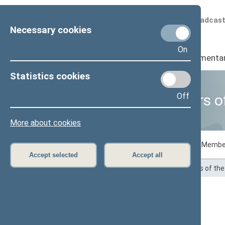
Scheduled broadcas
Necessary cookies
On
Seimas
I
Parliamenta
Statistics cookies
Off
Business of Members o
More about cookies
Voting records
Draft laws initiated by Membe
Accept selected
Accept all
Home
>
Statistics
>
Business of Members of th
Ligita Girskienė