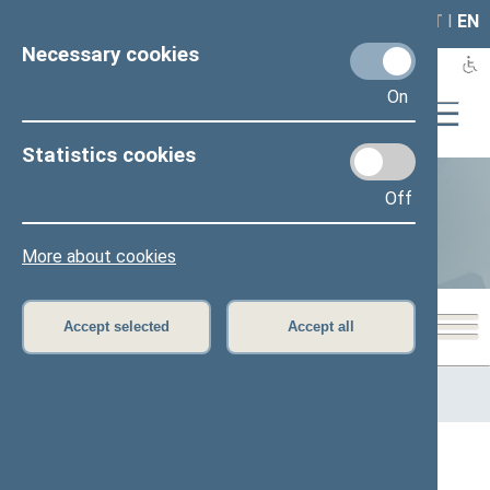
LAIS
RLA
LT
I
EN
Necessary cookies
On
Statistics cookies
Business of Members of the
Off
Seimas
More about cookies
Accept selected
Accept all
Home
>
Statistics
>
Business of Members of the Seimas
>
Performance metrics per Member of the Seimas