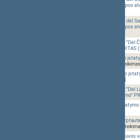
Konvente dėl Europos ate
[Priėmimas]
12:10
r - 2.
Seimo NUTARIMO dėl Seim
Konvente dėl Europos ate
[Svarstymas]
12:15
r - 1.
Seimo NUTARIMO "Dėl Čes
sudarymo" PROJEKTAS (N
12:18
2 - 8a.
Apskrities valdymo įstat
IXP-2255(2))
[Pateikimas
12:21
2 - 8b.
Teritorijų planavimo įs
2289)
[Pateikimas]
12:21
2 - 7.
Seimo NUTARIMO "Dėl Lie
Asamblėjos įsteigimo" P
12:44
2 - 2.
Lietuvos banko įstatymo
[Pateikimas]
12:49
2 - 3.
ĮSTATYMO dėl Tarptauti
(Nr. IXP-2282)
[Pateikima
12:53
2 - 4a.
Įstatymo "Dėl Lietuvos v