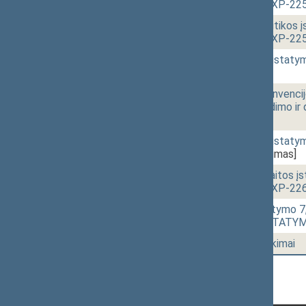
PROJEKTAS (Nr. IXP-22
12:56
2 - 4b.
Savivaldybių atributikos 
PROJEKTAS (Nr. IXP-22
12:57
2 - 4c.
Vietos savivaldos įstat
[Pateikimas]
12:57
2 - 5.
ĮSTATYMO dėl Konvencijos
perdavimo uždraudimo ir 
[Pateikimas]
13:01
2 - 6.
Vietos savivaldos įstat
IXP-2300)
[Pateikimas]
13:06
r - 3.
Buhalterinės apskaitos į
PROJEKTAS (Nr. IXP-22
13:52
2 - 9.
Referendumo įstatymo 7, 1
78(1) straipsniu ĮSTAT
14:37
2 -10.
Seimo narių pareiškimai