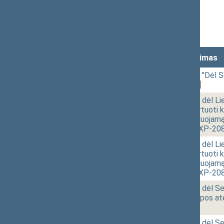
Stenograma
Garso įrašas
(
atsisiųsti
)
Lankomumas
Laikas
Numeris
Svarstytas klausimas
12:01
1 - 2.
Seimo NUTARIMO "Dėl Sei
2304)
[Pateikimas]
12:02
1 - 3.
Seimo NUTARIMO dėl Lietu
draudžiama eksportuoti ko
importuoti kontroliuojamą
PROJEKTAS (Nr. IXP-208
12:05
1 - 3.
Seimo NUTARIMO dėl Lietu
draudžiama eksportuoti ko
importuoti kontroliuojamą
PROJEKTAS (Nr. IXP-208
12:06
r - 2.
Seimo NUTARIMO dėl Seim
Konvente dėl Europos ate
[Pateikimas]
12:09
r - 2.
Seimo NUTARIMO dėl Seim