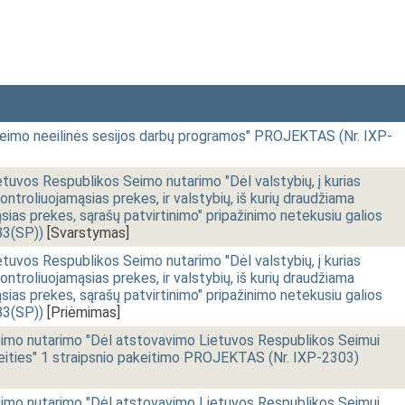
mo neeilinės sesijos darbų programos" PROJEKTAS (Nr. IXP-
vos Respublikos Seimo nutarimo "Dėl valstybių, į kurias
ntroliuojamąsias prekes, ir valstybių, iš kurių draudžiama
sias prekes, sąrašų patvirtinimo" pripažinimo netekusiu galios
3(SP))
[Svarstymas]
vos Respublikos Seimo nutarimo "Dėl valstybių, į kurias
ntroliuojamąsias prekes, ir valstybių, iš kurių draudžiama
sias prekes, sąrašų patvirtinimo" pripažinimo netekusiu galios
3(SP))
[Priėmimas]
o nutarimo "Dėl atstovavimo Lietuvos Respublikos Seimui
ities" 1 straipsnio pakeitimo PROJEKTAS (Nr. IXP-2303)
o nutarimo "Dėl atstovavimo Lietuvos Respublikos Seimui