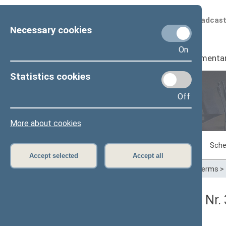
Scheduled broadcas
Necessary cookies
On
Seimas
I
Parliamenta
Statistics cookies
Off
Plenary sittings
More about cookies
Sitting in progress
Plenary sittings
Sche
Accept selected
Accept all
Home
>
Plenary sittings
>
Parliamentary terms
>
Seimo vakarinis posėdis Nr.
Protokolas