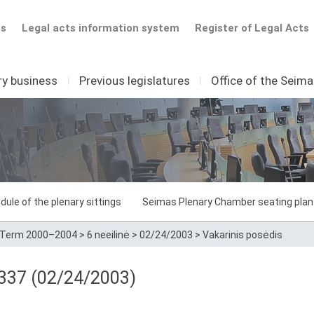
ts
Legal acts information system
Register of Legal Acts
ry business
I
Previous legislatures
I
Office of the Seim
dule of the plenary sittings
Seimas Plenary Chamber seating plan
Term 2000–2004
>
6 neeilinė
>
02/24/2003
>
Vakarinis posėdis
 337 (02/24/2003)