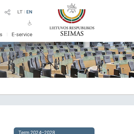
LT
I
EN
as
I
E-service
Term 2024–2028