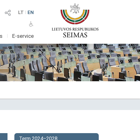
LT
I
EN
as
I
E-service
Term 2024–2028