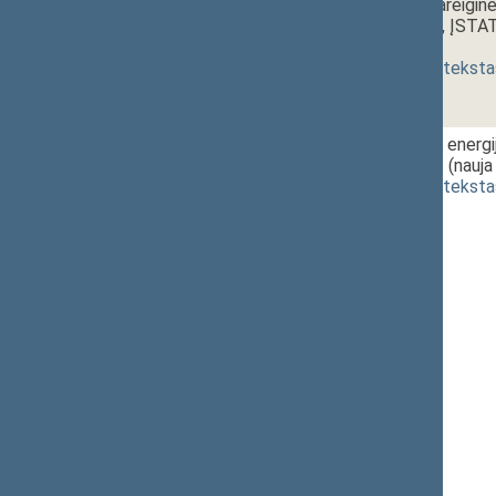
tarnautojų pareigin
2012 metais, ĮST
[
pateikimas
]
(
dokumento teksta
2 - 5a.
17:20~18:50
Branduolinės energ
PROJEKTAS (nauja r
(
dokumento teksta