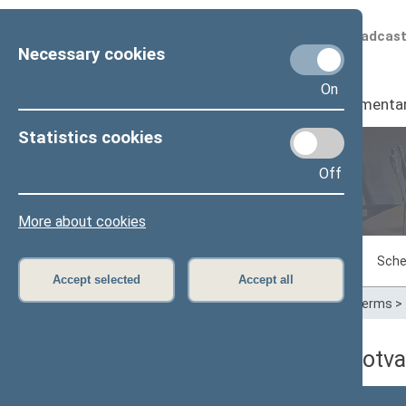
Scheduled broadcas
Necessary cookies
On
Seimas
I
Parliamenta
Statistics cookies
Off
Plenary sittings
More about cookies
Sitting in progress
Plenary sittings
Sche
Accept selected
Accept all
Home
>
Plenary sittings
>
Parliamentary terms
>
06/14/2011 dienos darbotva
Numeris
Laikas
Klausimas