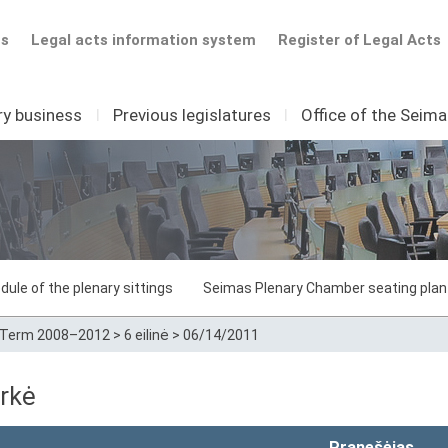
ts
Legal acts information system
Register of Legal Acts
ry business
I
Previous legislatures
I
Office of the Seim
dule of the plenary sittings
Seimas Plenary Chamber seating plan
Term 2008–2012
>
6 eilinė
>
06/14/2011
rkė
Pranešėjas