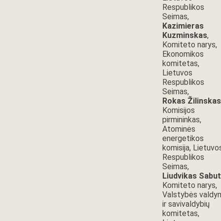
Respublikos
Seimas,
Kazimieras
Kuzminskas
,
Komiteto narys,
Ekonomikos
komitetas,
Lietuvos
Respublikos
Seimas,
Rokas Žilinskas
Komisijos
pirmininkas,
Atominės
energetikos
komisija, Lietuvo
Respublikos
Seimas,
Liudvikas Sabut
Komiteto narys,
Valstybės valdy
ir savivaldybių
komitetas,