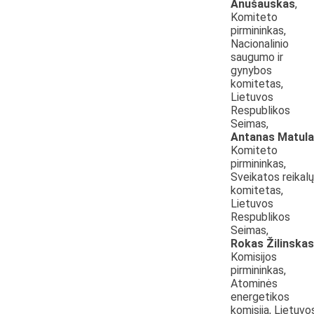
Anušauskas
,
Komiteto
pirmininkas,
Nacionalinio
saugumo ir
gynybos
komitetas,
Lietuvos
Respublikos
Seimas,
Antanas Matul
Komiteto
pirmininkas,
Sveikatos reikalų
komitetas,
Lietuvos
Respublikos
Seimas,
Rokas Žilinskas
Komisijos
pirmininkas,
Atominės
energetikos
komisija, Lietuvo