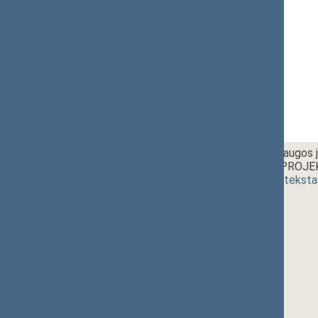
2 - 5b.
Aplinkos apsaugos į
ĮSTATYMO PROJEKT
(
dokumento teksta