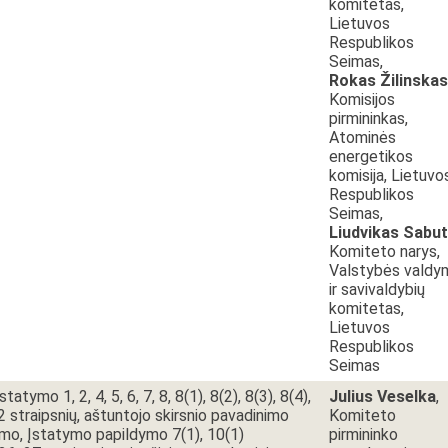
komitetas,
Lietuvos
Respublikos
Seimas,
Rokas Žilinskas
Komisijos
pirmininkas,
Atominės
energetikos
komisija, Lietuvo
Respublikos
Seimas,
Liudvikas Sabut
Komiteto narys,
Valstybės valdy
ir savivaldybių
komitetas,
Lietuvos
Respublikos
Seimas
atymo 1, 2, 4, 5, 6, 7, 8, 8(1), 8(2), 8(3), 8(4),
Julius Veselka
,
22 straipsnių, aštuntojo skirsnio pavadinimo
Komiteto
ymo, Įstatymo papildymo 7(1), 10(1)
pirmininko