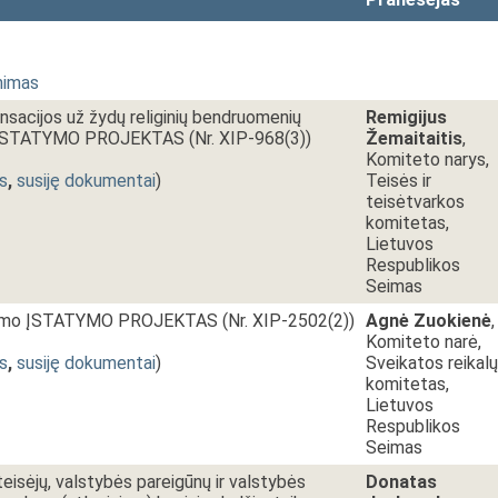
nimas
sacijos už žydų religinių bendruomenių
Remigijus
ą ĮSTATYMO PROJEKTAS (Nr. XIP-968(3))
Žemaitaitis
,
Komiteto narys,
s
,
susiję dokumentai
)
Teisės ir
teisėtvarkos
komitetas,
Lietuvos
Respublikos
Seimas
inimo ĮSTATYMO PROJEKTAS (Nr. XIP-2502(2))
Agnė Zuokienė
,
Komiteto narė,
s
,
susiję dokumentai
)
Sveikatos reikalų
komitetas,
Lietuvos
Respublikos
Seimas
teisėjų, valstybės pareigūnų ir valstybės
Donatas