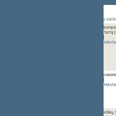
336 Vakarinis posėdis
2 - 1.
15:00~15:10
Darbotvarkės tvirti
2 - 2.
15:10~15:30
Geros valios kompen
nekilnojamąjį turt
[
svarstymas
]
(
dokumento teksta
2 - 3.
15:30~16:45
Pagalbinio apvais
[
svarstymas
]
(
dokumento teksta
2 - 4.
17:00~17:20
Valstybės politikų, 