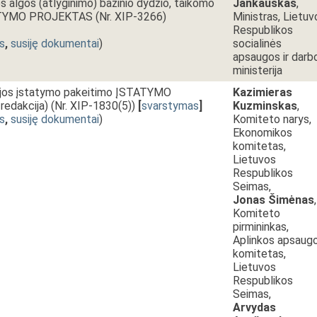
ės algos (atlyginimo) bazinio dydžio, taikomo
Jankauskas
,
ATYMO PROJEKTAS (Nr. XIP-3266)
Ministras, Lietuv
Respublikos
s
,
susiję dokumentai
)
socialinės
apsaugos ir darb
ministerija
ijos įstatymo pakeitimo ĮSTATYMO
Kazimieras
edakcija) (Nr. XIP-1830(5))
[
svarstymas
]
Kuzminskas
,
s
,
susiję dokumentai
)
Komiteto narys,
Ekonomikos
komitetas,
Lietuvos
Respublikos
Seimas,
Jonas Šimėnas
,
Komiteto
pirmininkas,
Aplinkos apsaug
komitetas,
Lietuvos
Respublikos
Seimas,
Arvydas