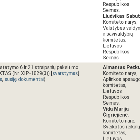
Respublikos
Seimas,
Liudvikas Sabut
Komiteto narys,
Valstybės valdy
ir savivaldybių
komitetas,
Lietuvos
Respublikos
Seimas
statymo 6 ir 21 straipsnių pakeitimo
Almantas Petk
AS (Nr. XIP-1829(3))
[
svarstymas
]
Komiteto narys,
s
,
susiję dokumentai
)
Aplinkos apsaug
komitetas,
Lietuvos
Respublikos
Seimas,
Vida Marija
Čigriejienė
,
Komiteto narė,
Sveikatos reikalų
komitetas,
Lietuvos