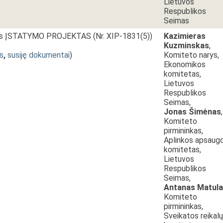
Lietuvos
Respublikos
Seimas
os ĮSTATYMO PROJEKTAS (Nr. XIP-1831(5))
Kazimieras
Kuzminskas
,
s
,
susiję dokumentai
)
Komiteto narys,
Ekonomikos
komitetas,
Lietuvos
Respublikos
Seimas,
Jonas Šimėnas
,
Komiteto
pirmininkas,
Aplinkos apsaug
komitetas,
Lietuvos
Respublikos
Seimas,
Antanas Matul
Komiteto
pirmininkas,
Sveikatos reikalų