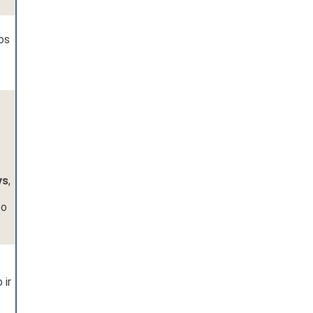
os
ys
,
bo
 ir