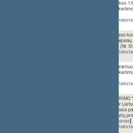
15a.
15:25~15:40
Civilinio kodekso 1.8
straipsnių pakeit
[
pateikimas
]
(
dokumento teksta
15b.
Civilinio proceso k
472, 474 straipsni
PROJEKTAS (Nr. XI
(
dokumento teksta
15c.
Valstybės garantuo
straipsnio pakeit
[
pateikimas
]
(
dokumento teksta
16.
15:40~15:50
Seimo NUTARIMO "D
Vyriausybės ir Lietu
negyvenamosios patal
Lietuvos jėzuitų pr
3157)
[
pateikimas
]
(
dokumento teksta