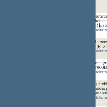
11.
14:40~14:55
Tarptautinių sutarčių
straipsnių pakeit
(Nr. XIP-3261)
[
pat
(
dokumento teksta
12.
14:55~15:10
Valstybės informac
PROJEKTAS (Nr. X
(
dokumento teksta
13.
15:10~15:20
Žemės reformos įst
ĮSTATYMO PROJEKT
(
dokumento teksta
14.
15:20~15:25
Naftos ir dujų ištek
Įstatymo priedėli
XIP-1813)
[
pateiki
(
dokumento teksta