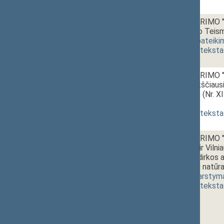
08.
13:30~13:50
Seimo NUTARIMO "Dė
Aukščiausiojo Teis
XIP-3309)
[
pateiki
(
dokumento teksta
09.
13:50~14:10
Seimo NUTARIMO "D
Lietuvos Aukščiausi
PROJEKTAS (Nr. X
priėmimas
]
(
dokumento teksta
10.
14:30~14:40
Seimo NUTARIMO "D
Vyriausybės ir Vilni
Vilniuje, V.Kudirkos 
arkivyskupijai natū
2602(2))
[
svarstym
(
dokumento teksta