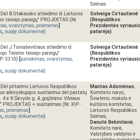
Seimas
l B.Stakausko atleidimo iš Lietuvos
Solveiga Cirtautienė
mo teisėjo pareigų" PROJEKTAS (Nr.
(Respublikos
mas
,
svarstymas
,
priėmimas
]
Prezidentės vyriausio
s
,
susiję dokumentai
)
patarėja)
ėl J.Tomaševičiaus atleidimo iš
Solveiga Cirtautienė
ojo Teismo teisėjo pareigų"
(Respublikos
IP-3310)
[
pateikimas
,
svarstymas
,
Prezidentės vyriausio
patarėja)
s
,
susiję dokumentai
)
ėl pritarimo Lietuvos Respublikos
Mantas Adomėnas
,
aus arkivyskupijos susitarimui dėl pastatų
Komiteto narys,
a. 4 ir K.Sirvydo g. 4, grąžinimo Vilniaus
Švietimo, mokslo ir
ra" PROJEKTAS + susitarimas (Nr. XIP-
kultūros komitetas,
as
,
priėmimas
]
Lietuvos Respublikos
s
,
susiję dokumentai
)
Seimas,
Danutė Bekintienė
,
Komiteto narė,
Valstybės valdymo ir
savivaldybių komitetas