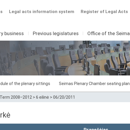
ts
Legal acts information system
Register of Legal Acts
ry business
I
Previous legislatures
I
Office of the Seim
dule of the plenary sittings
Seimas Plenary Chamber seating plan
Term 2008–2012
>
6 eilinė
>
06/20/2011
rkė
Pranešėjas