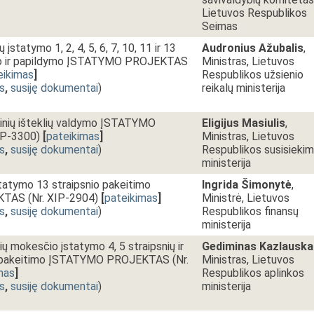
Lietuvos Respublikos
Seimas
 įstatymo 1, 2, 4, 5, 6, 7, 10, 11 ir 13
Audronius Ažubalis
,
imo ir papildymo ĮSTATYMO PROJEKTAS
Ministras, Lietuvos
eikimas
]
Respublikos užsienio
s
,
susiję dokumentai
)
reikalų ministerija
inių išteklių valdymo ĮSTATYMO
Eligijus Masiulis
,
IP-3300)
[
pateikimas
]
Ministras, Lietuvos
s
,
susiję dokumentai
)
Respublikos susisieki
ministerija
atymo 13 straipsnio pakeitimo
Ingrida Šimonytė
,
AS (Nr. XIP-2904)
[
pateikimas
]
Ministrė, Lietuvos
s
,
susiję dokumentai
)
Respublikos finansų
ministerija
lių mokesčio įstatymo 4, 5 straipsnių ir
Gediminas Kazlauska
o pakeitimo ĮSTATYMO PROJEKTAS (Nr.
Ministras, Lietuvos
mas
]
Respublikos aplinkos
s
,
susiję dokumentai
)
ministerija