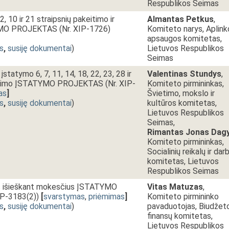
Respublikos Seimas
 10 ir 21 straipsnių pakeitimo ir
Almantas Petkus
,
MO PROJEKTAS (Nr. XIP-1726)
Komiteto narys, Aplink
apsaugos komitetas,
s
,
susiję dokumentai
)
Lietuvos Respublikos
Seimas
tatymo 6, 7, 11, 14, 18, 22, 23, 28 ir
Valentinas Stundys
,
eitimo ĮSTATYMO PROJEKTAS (Nr. XIP-
Komiteto pirmininkas,
as
]
Švietimo, mokslo ir
s
,
susiję dokumentai
)
kultūros komitetas,
Lietuvos Respublikos
Seimas,
Rimantas Jonas Dag
Komiteto pirmininkas,
Socialinių reikalų ir dar
komitetas, Lietuvos
Respublikos Seimas
os išieškant mokesčius ĮSTATYMO
Vitas Matuzas
,
P-3183(2))
[
svarstymas
,
priėmimas
]
Komiteto pirmininko
s
,
susiję dokumentai
)
pavaduotojas, Biudžeto
finansų komitetas,
Lietuvos Respublikos