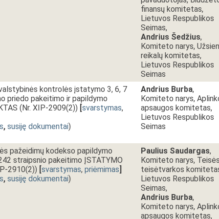
finansų komitetas,
Lietuvos Respublikos
Seimas,
Andrius Šedžius
,
Komiteto narys, Užsien
reikalų komitetas,
Lietuvos Respublikos
Seimas
alstybinės kontrolės įstatymo 3, 6, 7
Andrius Burba
,
ymo priedo pakeitimo ir papildymo
Komiteto narys, Aplink
AS (Nr. XIP-2909(2))
[
svarstymas
,
apsaugos komitetas,
Lietuvos Respublikos
s
,
susiję dokumentai
)
Seimas
isės pažeidimų kodekso papildymo
Paulius Saudargas
,
r 242 straipsnio pakeitimo ĮSTATYMO
Komiteto narys, Teisės
P-2910(2))
[
svarstymas
,
priėmimas
]
teisėtvarkos komiteta
s
,
susiję dokumentai
)
Lietuvos Respublikos
Seimas,
Andrius Burba
,
Komiteto narys, Aplink
apsaugos komitetas,