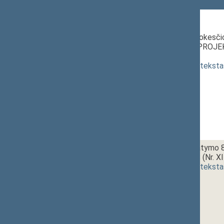
339 Neeilinis posėdis
01a.
12:00~12:15
Konsulinio mokesčio
ĮSTATYMO PROJEKT
priėmimas
]
(
dokumento teksta
01b.
Rinkliavų įstatymo
PROJEKTAS (Nr. XI
(
dokumento teksta