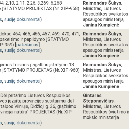
4, 2.10, 2.11, 2.26, 3.269, 6.268
Raimondas Šukys
,
imo ĮSTATYMO PROJEKTAS (Nr. XIP-958)
Ministras, Lietuvos
Respublikos sveikatos
s
,
susiję dokumentai
)
apsaugos ministerija,
Janina Kumpienė
odekso 464, 465, 466, 467, 469, 470, 471,
Raimondas Šukys
,
ų pakeitimo ir papildymo ĮSTATYMO
Ministras, Lietuvos
P-959)
[
pateikimas
]
Respublikos sveikatos
s
,
susiję dokumentai
)
apsaugos ministerija,
Janina Kumpienė
jamos teisinės pagalbos įstatymo 18
Raimondas Šukys
,
imo ĮSTATYMO PROJEKTAS (Nr. XIP-960)
Ministras, Lietuvos
Respublikos sveikatos
s
,
susiję dokumentai
)
apsaugos ministerija,
Janina Kumpienė
ėl pritarimo Lietuvos Respublikos
Gintaras
vos jėzuitų provincijos susitarimui dėl
Steponavičius
,
pos Vilniuje, Didžioji g. 36, grąžinimo
Ministras, Lietuvos
ovincijai natūra" PROJEKTAS (Nr. XIP-
Respublikos švietimo i
mokslo ministerija
s
,
susiję dokumentai
)