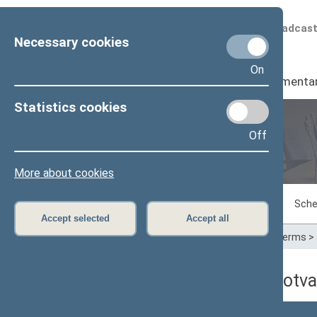
Scheduled broadcas
Necessary cookies
On
Seimas
I
Parliamenta
Statistics cookies
Off
Plenary sittings
More about cookies
Sitting in progress
Plenary sittings
Sche
Accept selected
Accept all
Home
>
Plenary sittings
>
Parliamentary terms
>
06/20/2011 dienos darbotva
Numeris
Laikas
Klausimas