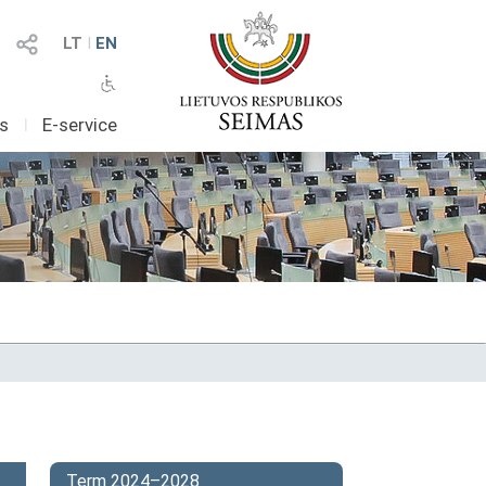
LT
I
EN
as
I
E-service
Term 2024–2028