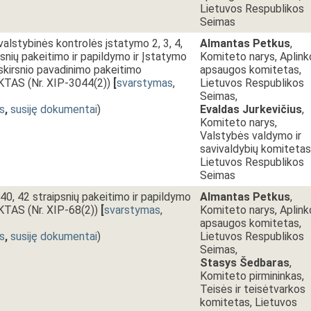
Lietuvos Respublikos
Seimas
alstybinės kontrolės įstatymo 2, 3, 4,
Almantas Petkus
,
psnių pakeitimo ir papildymo ir Įstatymo
Komiteto narys, Aplink
 skirsnio pavadinimo pakeitimo
apsaugos komitetas,
AS (Nr. XIP-3044(2))
[
svarstymas
,
Lietuvos Respublikos
Seimas,
s
,
susiję dokumentai
)
Evaldas Jurkevičius
,
Komiteto narys,
Valstybės valdymo ir
savivaldybių komitetas
Lietuvos Respublikos
Seimas
0, 42 straipsnių pakeitimo ir papildymo
Almantas Petkus
,
AS (Nr. XIP-68(2))
[
svarstymas
,
Komiteto narys, Aplink
apsaugos komitetas,
s
,
susiję dokumentai
)
Lietuvos Respublikos
Seimas,
Stasys Šedbaras
,
Komiteto pirmininkas,
Teisės ir teisėtvarkos
komitetas, Lietuvos