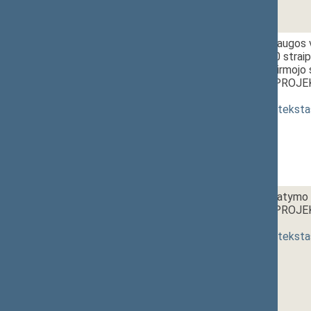
03.
12:30~12:45
Aplinkos apsaugos v
14, 15, 16, 30 strai
IV skyriaus pirmojo
ĮSTATYMO PROJEKT
priėmimas
]
(
dokumento teksta
04.
12:45~13:00
Statybos įstatymo 4
ĮSTATYMO PROJEKT
priėmimas
]
(
dokumento teksta