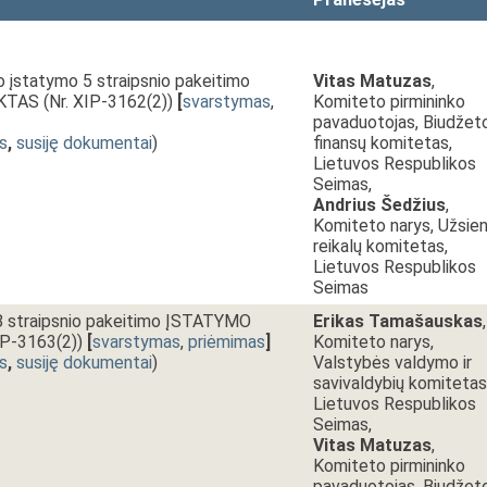
 įstatymo 5 straipsnio pakeitimo
Vitas Matuzas
,
AS (Nr. XIP-3162(2))
[
svarstymas
,
Komiteto pirmininko
pavaduotojas, Biudžeto
s
,
susiję dokumentai
)
finansų komitetas,
Lietuvos Respublikos
Seimas,
Andrius Šedžius
,
Komiteto narys, Užsien
reikalų komitetas,
Lietuvos Respublikos
Seimas
 8 straipsnio pakeitimo ĮSTATYMO
Erikas Tamašauskas
,
P-3163(2))
[
svarstymas
,
priėmimas
]
Komiteto narys,
s
,
susiję dokumentai
)
Valstybės valdymo ir
savivaldybių komitetas
Lietuvos Respublikos
Seimas,
Vitas Matuzas
,
Komiteto pirmininko
pavaduotojas, Biudžeto