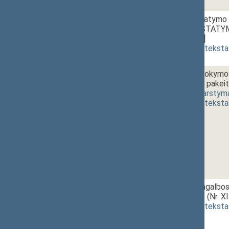
05.
13:00~13:05
Statybos įstatymo 2,
papildymo ĮSTATY
[
svarstymas
]
(
dokumento teksta
06.
13:05~13:20
Profesinio mokymo įs
31 straipsnių pak
2362(4))
[
svarstym
(
dokumento teksta
07.
13:20~13:30
Savitarpio pagalb
PROJEKTAS (Nr. XI
(
dokumento teksta