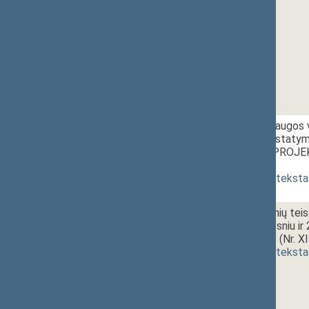
02a.
12:15~12:30
Aplinkos apsaugos v
straipsnių ir Įstat
ĮSTATYMO PROJEKT
priėmimas
]
(
dokumento teksta
02b.
Administracinių te
51(25) straipsniu i
PROJEKTAS (Nr. XI
(
dokumento teksta