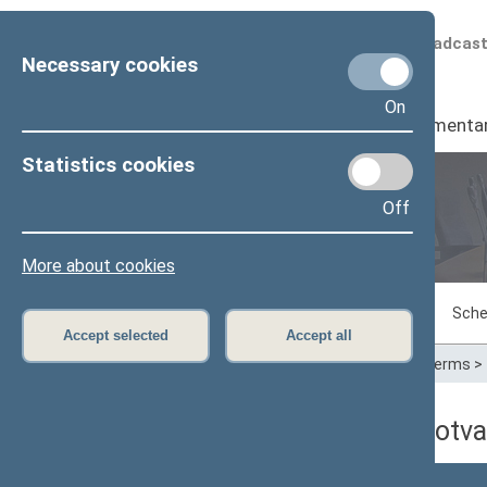
Scheduled broadcas
Necessary cookies
On
Seimas
I
Parliamenta
Statistics cookies
Off
Plenary sittings
More about cookies
Sitting in progress
Plenary sittings
Sche
Accept selected
Accept all
Home
>
Plenary sittings
>
Parliamentary terms
>
04/18/2024 dienos darbotva
Numeris
Laikas
Klausimas