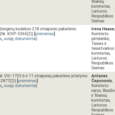
finansų
komitetas,
Lietuvos
Respublikos
Seimas
sižengimų kodekso 218 straipsnio pakeitimo
Irena Haase
,
(Nr. XIVP-3365(2))
[
priėmimas
]
Komiteto
s
,
susiję dokumentai
)
pirmininkė,
Teisės ir
teisėtvarkos
komitetas,
Lietuvos
Respublikos
Seimas
r. VIII-1725 6 ir 11 straipsnių pakeitimo įstatymo
Antanas
-2877(2))
[
priėmimas
]
Čepononis
,
s
,
susiję dokumentai
)
Komiteto
narys, Biudž
ir finansų
komitetas,
Lietuvos
Respublikos
Seimas