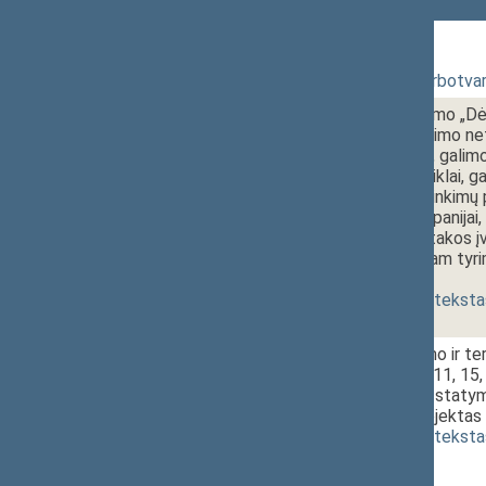
364 Rytinis posėdis
1 - 1.
10:00~10:10
Posėdžio darbotvar
1 - 2.
10:10~10:50
Seimo nutarimo „Dėl
komisijos galimo ne
panaudojimo, galimo
institucijų veiklai,
Prezidento rinkimų 
politinei kampanijai
neteisėtos įtakos į
parlamentiniam tyri
[
pateikimas
]
(
dokumento teksta
1 - 3. 1.
10:50~11:00
Pinigų plovimo ir te
275 2, 9, 10, 11, 15,
pakeitimo ir Įstaty
įstatymo projektas 
(
dokumento teksta