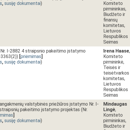
s
,
susiję dokumentai
)
Komiteto
pirmininkas,
Biudžeto ir
finansų
komitetas,
Lietuvos
Respublikos
Seimas
Nr. I-2882 4 straipsnio pakeitimo įstatymo
Irena Haase
,
-3363(2))
[
priėmimas
]
Komiteto
s
,
susiję dokumentai
)
pirmininkė,
Teisės ir
teisėtvarkos
komitetas,
Lietuvos
Respublikos
Seimas
rangakmenių valstybinės priežiūros įstatymo Nr. I-
Mindaugas
4 straipsnių pakeitimo įstatymo projektas (Nr.
Lingė
,
ėmimas
]
Komiteto
s
,
susiję dokumentai
)
pirmininkas,
Biudžeto ir