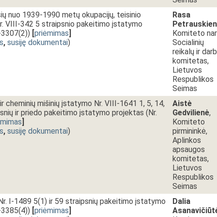
ių nuo 1939-1990 metų okupacijų, teisinio
Rasa
. VIII-342 5 straipsnio pakeitimo įstatymo
Petrauskie
-3307(2))
[
priėmimas
]
Komiteto nar
s
,
susiję dokumentai
)
Socialinių
reikalų ir dar
komitetas,
Lietuvos
Respublikos
Seimas
 cheminių mišinių įstatymo Nr. VIII-1641 1, 5, 14,
Aistė
psnių ir priedo pakeitimo įstatymo projektas (Nr.
Gedvilienė
,
ėmimas
]
Komiteto
s
,
susiję dokumentai
)
pirmininkė,
Aplinkos
apsaugos
komitetas,
Lietuvos
Respublikos
Seimas
r. I-1489 5(1) ir 59 straipsnių pakeitimo įstatymo
Dalia
-3385(4))
[
priėmimas
]
Asanavičiūt