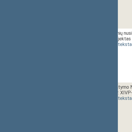
1 - 3. 9.
Administracinių nu
įstatymo projektas 
(
dokumento teksta
1 - 4.
11:00~11:05
Rinkliavų įstatymo N
projektas (Nr. XIVP
(
dokumento teksta