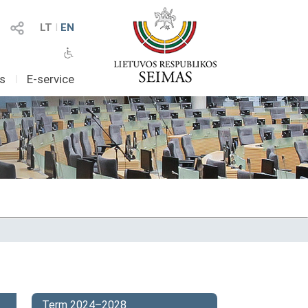
LT
I
EN
as
I
E-service
Term 2024–2028