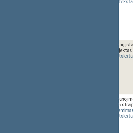
(
dokumento teksta
1 - 8.
11:25~11:35
Atmintinų dienų įst
įstatymo projektas 
(
dokumento teksta
1 - 9.
11:35~11:40
Seimo apdovanojimo
XIV-117 2 ir 6 stra
3627(2))
[
priėmima
(
dokumento teksta