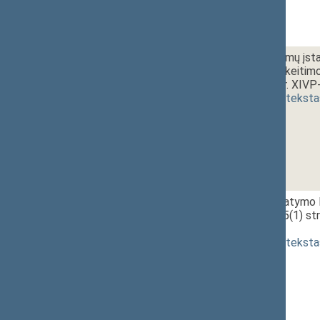
1 - 3. 2.
Azartinių lošimų įst
straipsnių pakeitim
projektas (Nr. XIVP
(
dokumento teksta
1 - 3. 3.
Antstolių įstatymo 
papildymo 15(1) str
[
priėmimas
]
(
dokumento teksta