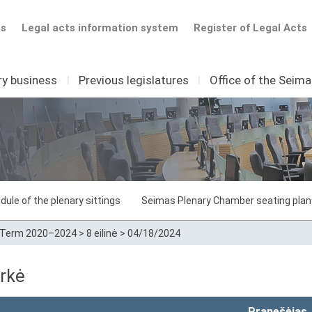
ts
Legal acts information system
Register of Legal Acts
ry business
I
Previous legislatures
I
Office of the Seim
dule of the plenary sittings
Seimas Plenary Chamber seating plan
Term 2020–2024
>
8 eilinė
>
04/18/2024
rkė
Pranešėjas