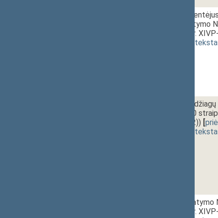
1 - 5.
11:05~11:10
Asmenų, nukentėjus
statuso įstatymo Nr
projektas (Nr. XIVP
(
dokumento teksta
1 - 6.
11:10~11:15
Cheminių medžiagų ir
15, 17, 19, 20 strai
XIVP-3490(2))
[
pri
(
dokumento teksta
1 - 7.
11:15~11:25
Švietimo įstatymo N
projektas (Nr. XIVP