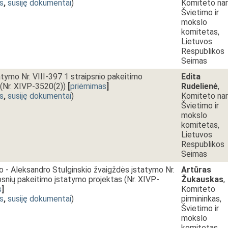
s
,
susiję dokumentai
)
Komiteto nar
Švietimo ir
mokslo
komitetas,
Lietuvos
Respublikos
Seimas
atymo Nr. VIII-397 1 straipsnio pakeitimo
Edita
(Nr. XIVP-3520(2))
[
priėmimas
]
Rudelienė
,
s
,
susiję dokumentai
)
Komiteto nar
Švietimo ir
mokslo
komitetas,
Lietuvos
Respublikos
Seimas
 - Aleksandro Stulginskio žvaigždės įstatymo Nr.
Artūras
ipsnių pakeitimo įstatymo projektas (Nr. XIVP-
Žukauskas
,
s
]
Komiteto
s
,
susiję dokumentai
)
pirmininkas,
Švietimo ir
mokslo
komitetas,