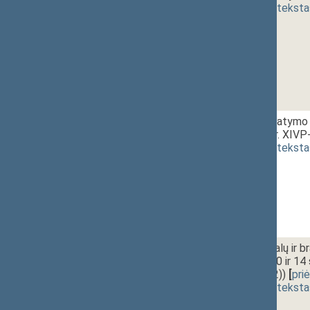
(
dokumento teksta
1 - 3. 7.
Notariato įstatymo 
projektas (Nr. XIVP
(
dokumento teksta
1 - 3. 8.
Tauriųjų metalų ir b
996 2, 8, 9, 10 ir 1
XIVP-3364(2))
[
pri
(
dokumento teksta