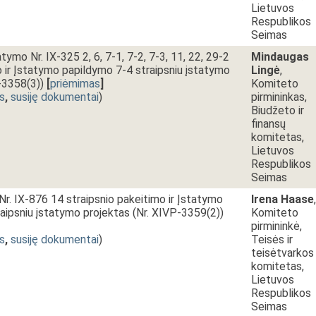
Lietuvos
Respublikos
Seimas
atymo Nr. IX-325 2, 6, 7-1, 7-2, 7-3, 11, 22, 29-2
Mindaugas
o ir Įstatymo papildymo 7-4 straipsniu įstatymo
Lingė
,
-3358(3))
[
priėmimas
]
Komiteto
s
,
susiję dokumentai
)
pirmininkas,
Biudžeto ir
finansų
komitetas,
Lietuvos
Respublikos
Seimas
Nr. IX-876 14 straipsnio pakeitimo ir Įstatymo
Irena Haase
,
aipsniu įstatymo projektas (Nr. XIVP-3359(2))
Komiteto
pirmininkė,
s
,
susiję dokumentai
)
Teisės ir
teisėtvarkos
komitetas,
Lietuvos
Respublikos
Seimas