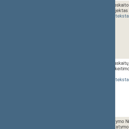
1 - 3. 4.
Finansinės apskaito
įstatymo projektas 
(
dokumento teksta
1 - 3. 5.
Finansinių ataskaitų
straipsnių pakeitim
[
priėmimas
]
(
dokumento teksta
1 - 3. 6.
Loterijų įstatymo Nr
pakeitimo įstatymo