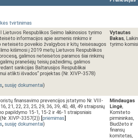
kės tvirtinimas
 Lietuvos Respublikos Seimo laikinosios tyrimo
Vytautas
teisėto informacijos apie asmenis rinkimo ir
Bakas
, Laikin
 neteisėto poveikio žvalgybos ir kitų teisėsaugos
tyrimo komisi
 galimo kišimosi į 2019 metų Lietuvos Respublikos
procesą, galimos neteisėtos paramos šiai rinkimų
, galimų pranešėjų teisių pažeidimų, galimos
vedant sankcijas Baltarusijos Respublikai
mui atlikti išvados“ projektas (Nr. XIVP-3578)
s
,
susiję dokumentai
)
roristų finansavimo prevencijos įstatymo Nr. VIII-
Mindaugas
 16, 21, 22, 23, 25, 29, 36, 39, 40, 48, 49 straipsnių
Lingė
,
mo papildymo 15-1, 15-2 ir 46-1 straipsniais
Komiteto
(Nr. XIVP-3357(2))
[
priėmimas
]
pirmininkas,
s
,
susiję dokumentai
)
Biudžeto ir
finansų
komitetas,