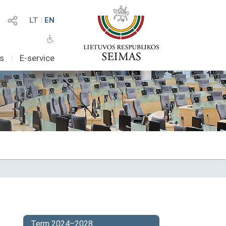
LT
I
EN
as
I
E-service
Term 2024–2028