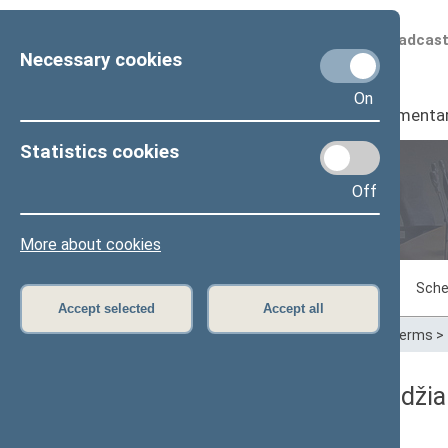
Scheduled broadcas
Necessary cookies
On
Seimas
I
Parliamenta
Statistics cookies
Off
Plenary sittings
More about cookies
Sitting in progress
Plenary sittings
Sche
Accept selected
Accept all
Home
>
Plenary sittings
>
Parliamentary terms
>
03/27/1997 Seimo posėdžia
Rytinis posėdis