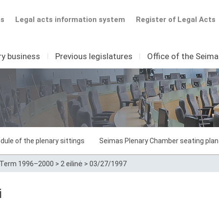
ts
Legal acts information system
Register of Legal Acts
ry business
I
Previous legislatures
I
Office of the Seim
dule of the plenary sittings
Seimas Plenary Chamber seating plan
Term 1996–2000
>
2 eilinė
>
03/27/1997
i