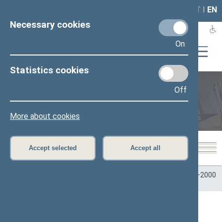
LAIS
RLA
LT
I
EN
Necessary cookies
On
Statistics cookies
Off
Plenary sittings
More about cookies
Accept selected
Accept all
Home
>
Plenary sittings
>
Parliamentary terms
>
Term 1996–2000
>
3 eilinė
>
09/10/1997
09/10/1997 Seimo posėdžiai