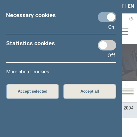
LAIS
RLA
LT
I
EN
Necessary cookies
On
Statistics cookies
Off
Plenary sittings
More about cookies
Accept selected
Accept all
Home
>
Plenary sittings
>
Parliamentary terms
>
Term 2000–2004
>
3 eilinė
>
12/13/2001
12/13/2001 Seimo posėdžiai