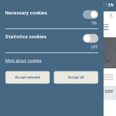
LAIS
RLA
LT
I
EN
Necessary cookies
On
Statistics cookies
Off
Plenary sittings
More about cookies
Accept selected
Accept all
Home
>
Plenary sittings
>
Parliamentary terms
>
Term 2004–2008
>
2 neeilinė
>
01/12/2006
01/12/2006 Seimo posėdžiai