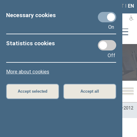
LAIS
RLA
LT
I
EN
Necessary cookies
On
Statistics cookies
Off
Plenary sittings
More about cookies
Accept selected
Accept all
Home
>
Plenary sittings
>
Parliamentary terms
>
Term 2008–2012
>
6 eilinė
>
03/17/2011
03/17/2011 Seimo posėdžiai