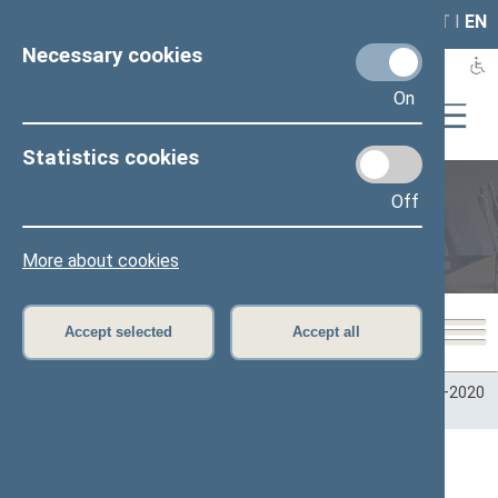
LAIS
RLA
LT
I
EN
Necessary cookies
On
Statistics cookies
Off
Plenary sittings
More about cookies
Accept selected
Accept all
Home
>
Plenary sittings
>
Parliamentary terms
>
Term 2016–2020
>
7 eilinė
>
11/28/2019
11/28/2019 Seimo posėdžiai