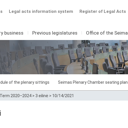
ts
Legal acts information system
Register of Legal Acts
ry business
I
Previous legislatures
I
Office of the Seim
dule of the plenary sittings
Seimas Plenary Chamber seating plan
Term 2020–2024
>
3 eilinė
>
10/14/2021
i