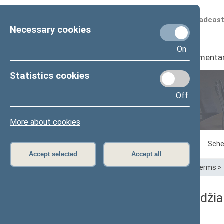
Scheduled broadcas
Necessary cookies
On
Seimas
I
Parliamenta
Statistics cookies
Off
Plenary sittings
More about cookies
Sitting in progress
Plenary sittings
Sche
Accept selected
Accept all
Home
>
Plenary sittings
>
Parliamentary terms
>
10/14/2021 Seimo posėdžia
Dienos darbotvarkė