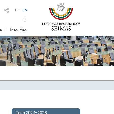
LT
I
EN
as
I
E-service
Term 2024–2028