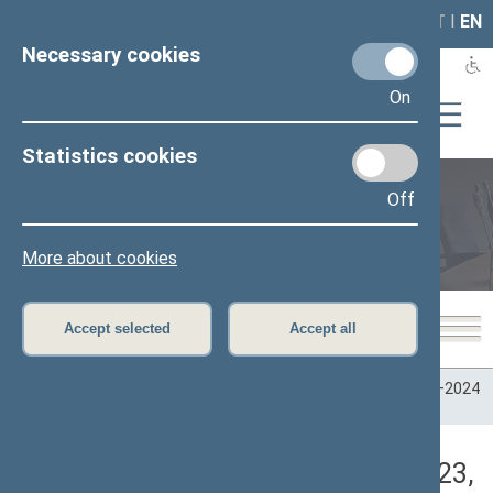
LAIS
RLA
LT
I
EN
Necessary cookies
On
Statistics cookies
Off
Plenary sittings
More about cookies
Accept selected
Accept all
Home
>
Plenary sittings
>
Parliamentary terms
>
Term 2020–2024
>
6 eilinė
>
05/11/2023
>
Rytinis posėdis
Darbotvarkės klausimas (05/11/2023,