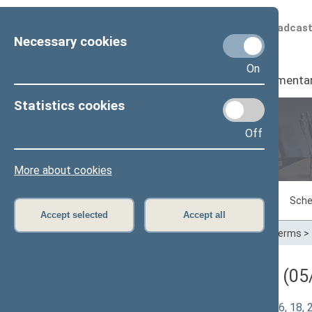
Scheduled broadcas
Necessary cookies
On
Seimas
I
Parliamenta
Statistics cookies
Off
Plenary sittings
More about cookies
Sitting in progress
Plenary sittings
Sche
Accept selected
Accept all
Home
>
Plenary sittings
>
Parliamentary terms
>
Darbotvarkės klausimas (05/
Lygių galimybių įstatymo Nr. IX-1826 16, 18, 