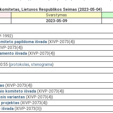
ų komitetas, Lietuvos Respublikos Seimas (2023-05-04)
Svarstymas
2023-05-09
V-1992)
omiteto papildoma išvada
(XIVP-2073(4))
IVP-2073(4))
amento išvada
(XIVP-2073(4))
10:55
(
protokolas
,
stenograma
)
as
(XIVP-2073(4))
nio komiteto išvada
(XIVP-2073(4))
sis variantas
(XIVP-2073(4))
 projektas
(XIVP-2073(4))
 išvada
(XIVP-2073(3))