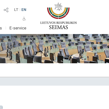
LT
I
EN
as
I
E-service
))