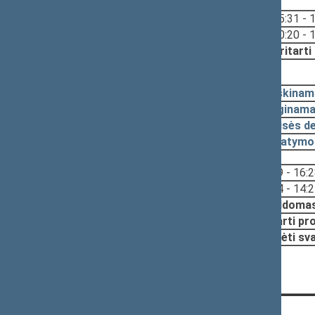
Svarstyta:
15:31 - 
10:20 - 
Nutarta:
Pritarti
2022-11-17, pateikimas
2022-11-15
Aiškinam
2022-11-15
Lyginama
2022-11-15
Teisės d
2022-11-15
Įstatymo
Svarstyta:
15:29 - 16:
14:24 - 14:
Nutarta:
Papildomas
Pritarti pr
Pradėti sv