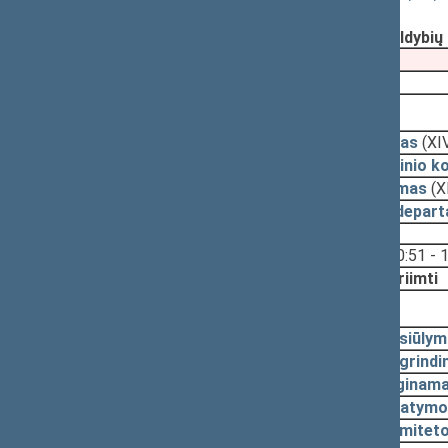
Registravimo data:
2023-05-04
Pateikė:
Valstybės valdymo ir savivaldybi
Pateikimas
2022-11-17
2023-05-25, priėmimas
2023-05-25
Įstatymas
(XI
2023-05-24
Pagrindinio k
2023-05-19
Pasiūlymas
(X
2023-05-15
Teisės depart
Svarstyta:
10:51 - 
Nutarta:
Priimti
2023-05-09, svarstymas
2023-05-09
Pasiūlym
2023-05-04
Pagrindi
2023-05-04
Lyginama
2023-05-04
Įstatymo
2022-12-08
Komiteto