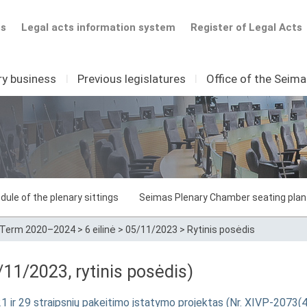
ts
Legal acts information system
Register of Legal Acts
ry business
I
Previous legislatures
I
Office of the Seim
dule of the plenary sittings
Seimas Plenary Chamber seating plan
Term 2020–2024
>
6 eilinė
>
05/11/2023
>
Rytinis posėdis
11/2023, rytinis posėdis)
21 ir 29 straipsnių pakeitimo įstatymo projektas (Nr. XIVP-2073(4