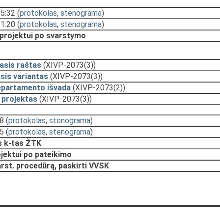
15:32
(
protokolas
,
stenograma
)
11:20
(
protokolas
,
stenograma
)
 projektui po svarstymo
asis raštas
(XIVP-2073(3))
sis variantas
(XIVP-2073(3))
epartamento išvada
(XIVP-2073(2))
 projektas
(XIVP-2073(3))
28
(
protokolas
,
stenograma
)
25
(
protokolas
,
stenograma
)
 k-tas ŽTK
ojektui po pateikimo
arst. procedūrą, paskirti VVSK