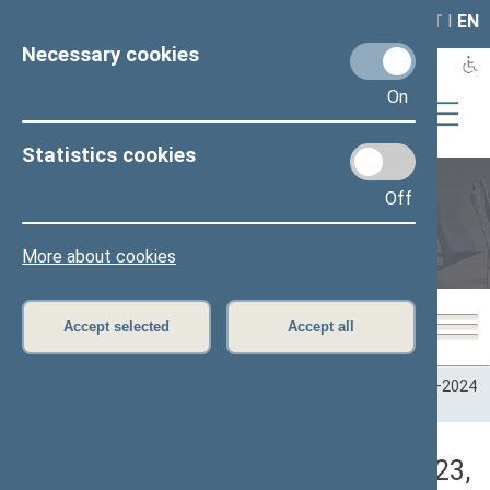
LAIS
RLA
LT
I
EN
Necessary cookies
On
Statistics cookies
Off
Plenary sittings
More about cookies
Accept selected
Accept all
Home
>
Plenary sittings
>
Parliamentary terms
>
Term 2020–2024
>
6 eilinė
>
05/11/2023
>
Rytinis posėdis
Darbotvarkės klausimas (05/11/2023,