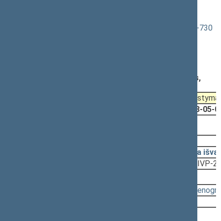
rytinis posėdis)
Savivaldybių administracinės priežiūros įstatymo Nr. VIII-730
2, 7, 8, 9, 11, 13, 14 straipsnių pakeitimo ir Įstatymo
papildymo 8(1) straipsniu įstatymo projektas (Nr. XIVP-
2103(4))
Registravimo data:
2023-05-05
Pateikė:
Valstybės valdymo ir savivaldybių komitetas,
Lietuvos Respublikos Seimas (2023-05-05)
Pateikimas
Svarstyma
2022-11-17
2023-05-0
2023-05-25, priėmimas
2023-05-25
Įstatymas
(XIV-2016)
2023-05-24
Pagrindinio komiteto papildoma išva
2023-05-15
Teisės departamento išvada
(XIVP-21
Svarstyta:
12:10 - 12:11
(
protokolas
,
stenogr
Nutarta:
Priimti
2023-05-09, svarstymas