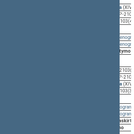
2023-05-05
Pagrindinio komiteto išvada
(XIV
2023-05-05
Lyginamasis variantas
(XIVP-2103
2023-05-05
Įstatymo projektas
(XIVP-2103(4)
Svarstyta:
16:14 - 16:14
(
protokolas
,
stenogr
10:20 - 11:20
(
protokolas
,
stenogr
Nutarta:
Pritarti projektui po svarstymo
2022-11-17, pateikimas
2022-11-15
Aiškinamasis raštas
(XIVP-2103(3
2022-11-15
Lyginamasis variantas
(XIVP-2103
2022-11-15
Teisės departamento išvada
(XIV
2022-11-15
Įstatymo projektas
(XIVP-2103(3)
Svarstyta:
15:29 - 16:28
(
protokolas
,
stenogram
14:24 - 14:25
(
protokolas
,
stenogram
Nutarta:
Pradėti svarst. procedūrą, paskirt
Pritarti projektui po pateikimo