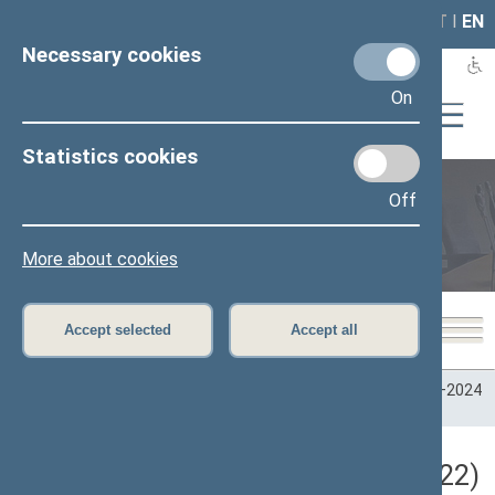
LAIS
RLA
LT
I
EN
Necessary cookies
On
Statistics cookies
Off
Plenary sittings
More about cookies
Accept selected
Accept all
Home
>
Plenary sittings
>
Parliamentary terms
>
Term 2020–2024
>
4 eilinė
>
06/16/2022
Darbotvarkės klausimas (06/16/2022)