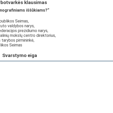
rbotvarkės klausimas
emografiniams iššūkiams?“
publikos Seimas,
tuto valdybos narys,
deracijos prezidiumo narys,
ialinių mokslų centro direktorius,
 tarybos pirmininkė,
blikos Seimas
Svarstymo eiga