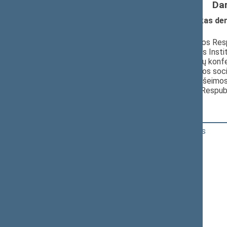
Da
Diskusija- „Koks bus Lietuvos atsakas d
Pranešėjas(-ai):
Aurelijus Veryga
, Seimo narys, Lietuvos Res
dr. Darius Alekna
, Laisvos Visuomenės Insti
Robertas Dargis
, Lietuvos pramoninkų konfe
prof. Boguslavas Gruževskis
, Lietuvos soc
dr. Ramunė Jurkuvienė
, Nacionalinės šeimos
Asta Kubilienė
, Seimo narė, Lietuvos Respu
15:18:38
Kalbėjo
Algirdas Butkevičius
15:20:41
Kalbėjo
Rita Tamašunienė
15:24:46
Kalbėjo
Beata Pietkiewicz
15:25:39
Kalbėjo
Dainius Kepenis
15:25:44
Kalbėjo
Beata Pietkiewicz
15:26:32
Kalbėjo
Dainius Kepenis
15:29:59
Kalbėjo
Justas Džiugelis