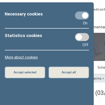
Scheduled broadcas
Necessary cookies
On
Seimas
I
Parliamenta
Statistics cookies
Off
Plenary sittings
More about cookies
Sitting in progress
Plenary sittings
Sche
Accept selected
Accept all
Home
>
Plenary sittings
>
Parliamentary terms
>
Darbotvarkės klausimas (03/