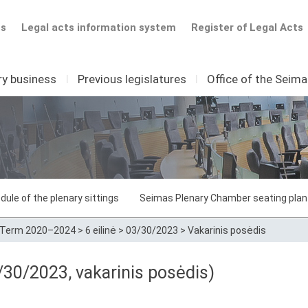
ts
Legal acts information system
Register of Legal Acts
ry business
I
Previous legislatures
I
Office of the Seim
dule of the plenary sittings
Seimas Plenary Chamber seating plan
Term 2020–2024
>
6 eilinė
>
03/30/2023
>
Vakarinis posėdis
30/2023, vakarinis posėdis)