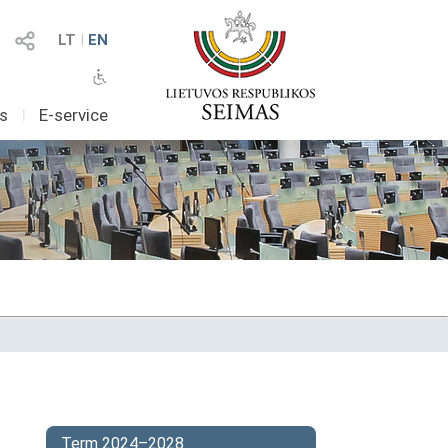
LT
I
EN
as
I
E-service
Term 2024–2028