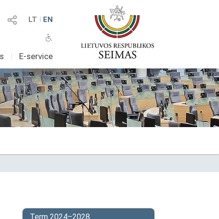
LT
I
EN
as
I
E-service
Term 2024–2028