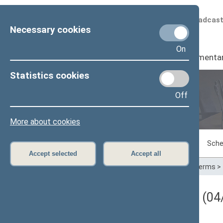
Scheduled broadcas
Necessary cookies
On
Seimas
I
Parliamenta
Statistics cookies
Off
Plenary sittings
More about cookies
Sitting in progress
Plenary sittings
Sche
Accept selected
Accept all
Home
>
Plenary sittings
>
Parliamentary terms
>
Darbotvarkės klausimas (04/