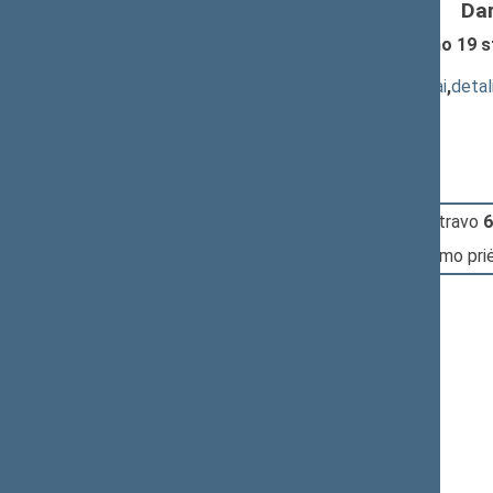
Da
Specialiųjų tyrimų tarnybos įstatymo 19
313(3SP))
; priėmimas
(
dokumento tekstas
,
susiję dokumentai
,
detal
Pranešėjas(-ai):
Klemensas Rimšelis
12:31:59
Įvyko
registracija
(užsiregistravo
6
12:32:44
Įvyko
balsavimas
dėl įstatymo pri