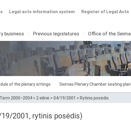
ts
Legal acts information system
Register of Legal Acts
ry business
I
Previous legislatures
I
Office of the Seim
dule of the plenary sittings
Seimas Plenary Chamber seating plan
Term 2000–2004
>
2 eilinė
>
04/19/2001
>
Rytinis posėdis
19/2001, rytinis posėdis)