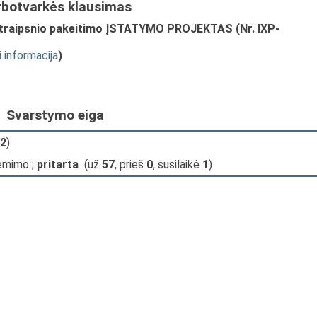
rbotvarkės klausimas
 straipsnio pakeitimo ĮSTATYMO PROJEKTAS (Nr. IXP-
i informacija
)
Svarstymo eiga
2
)
ėmimo ;
pritarta
(už
57
, prieš
0
, susilaikė
1
)