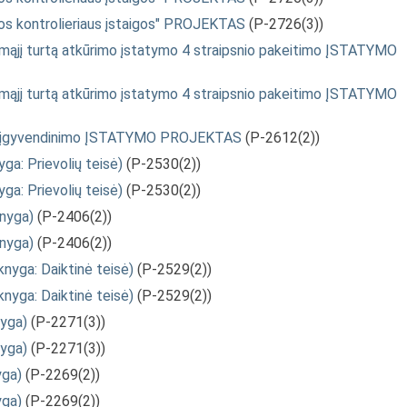
s kontrolieriaus įstaigos" PROJEKTAS
(P-2726(3))
nojamąjį turtą atkūrimo įstatymo 4 straipsnio pakeitimo ĮSTATYMO
nojamąjį turtą atkūrimo įstatymo 4 straipsnio pakeitimo ĮSTATYMO
imo ir įgyvendinimo ĮSTATYMO PROJEKTAS
(P-2612(2))
a: Prievolių teisė)
(P-2530(2))
a: Prievolių teisė)
(P-2530(2))
nyga)
(P-2406(2))
nyga)
(P-2406(2))
nyga: Daiktinė teisė)
(P-2529(2))
nyga: Daiktinė teisė)
(P-2529(2))
yga)
(P-2271(3))
yga)
(P-2271(3))
yga)
(P-2269(2))
yga)
(P-2269(2))