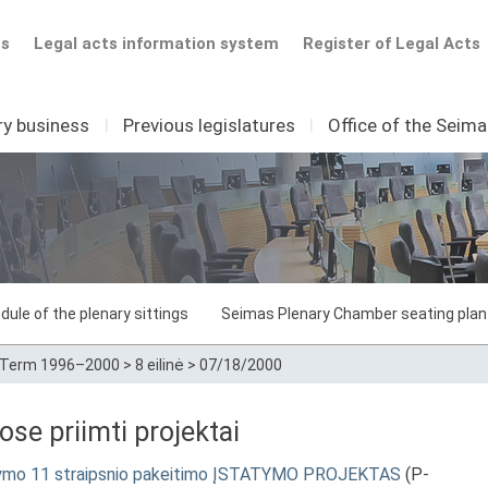
ts
Legal acts information system
Register of Legal Acts
ry business
I
Previous legislatures
I
Office of the Seim
dule of the plenary sittings
Seimas Plenary Chamber seating plan
Term 1996–2000
>
8 eilinė
>
07/18/2000
e priimti projektai
ų įstatymo 11 straipsnio pakeitimo ĮSTATYMO PROJEKTAS
(P-