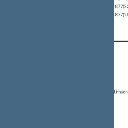
Civilinio KODEKSO PROJEKTAS
(P-1877(2
Civilinio KODEKSO PROJEKTAS
(P-1877(2
CONTACTS:
Gedimino pr. 53, LT-01109 Vilnius,
Lithuania
+370 5 239 6060
E-mail:
priim@lrs.lt
© Office of the Seimas of the Republic of Lithuan