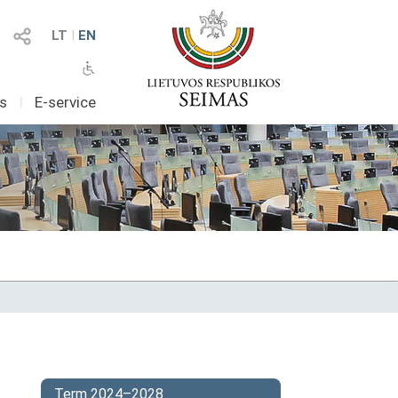
LT
I
EN
as
I
E-service
Term 2024–2028