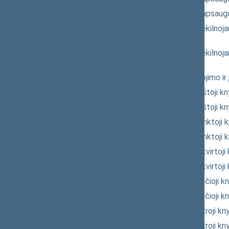
Seimo NUTARIMO "Dėl vaiko teisių apsaugo
Piliečių nuosavybės teisių į išlikusį nekil
PROJEKTAS
(P-2742(SP))
Piliečių nuosavybės teisių į išlikusį nekil
PROJEKTAS
(P-2742(SP))
Civilinio kodekso patvirtinimo, įsigalioj
Civilinio KODEKSO PROJEKTAS (Šeštoji knyg
Civilinio KODEKSO PROJEKTAS (Šeštoji knyg
Civilinio KODEKSO PROJEKTAS (Penktoji k
Civilinio KODEKSO PROJEKTAS (Penktoji k
Civilinio KODEKSO PROJEKTAS (Ketvirtoji k
Civilinio KODEKSO PROJEKTAS (Ketvirtoji k
Civilinio KODEKSO PROJEKTAS (Trečioji kn
Civilinio KODEKSO PROJEKTAS (Trečioji kn
Civilinio KODEKSO PROJEKTAS (Antroji kn
Civilinio KODEKSO PROJEKTAS (Antroji kn