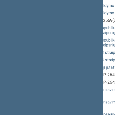
Akcizų įstatymo 3 ir 6 straipsnių papil
Akcizų įstatymo 3 ir 6 straipsnių papil
Biokuro ĮSTATYMO PROJEKTAS
(P-2569(
Seimo NUTARIMO "Dėl Lietuvos Respublikos
įstatymo 52 straipsnyje nurodytų straipsn
Seimo NUTARIMO "Dėl Lietuvos Respublikos
įstatymo 52 straipsnyje nurodytų straipsn
Alkoholio kontrolės įstatymo 12 ir 13 st
Alkoholio kontrolės įstatymo 12 ir 13 st
Kooperatinių bendrovių (kooperatyvų) įs
Reklamos ĮSTATYMO PROJEKTAS
(P-264
Reklamos ĮSTATYMO PROJEKTAS
(P-264
Įmonių kapitalo sanavimo ir restruktūriz
2664(SP))
Įmonių kapitalo sanavimo ir restruktūriz
2664(SP))
Seimo NUTARIMO "Dėl vaiko teisių apsaugo