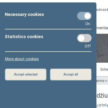
Scheduled broadcas
Necessary cookies
On
Seimas
I
Parliamenta
Statistics cookies
Off
Plenary sittings
More about cookies
Sitting in progress
Plenary sittings
Sche
Accept selected
Accept all
Home
>
Plenary sittings
>
Parliamentary terms
>
07/18/2000 Seimo posėdžiuos
Politinių partijų ir politinių organizacij