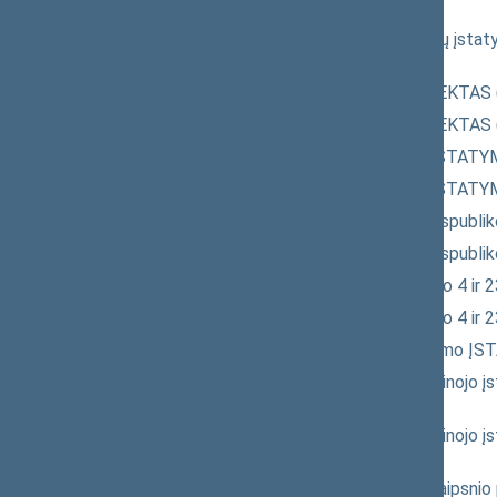
2689(2SP))
Politinių partijų ir politinių organizacij
2689(2SP))
Civilinės aviacijos ĮSTATYMO PROJEKTAS
Civilinės aviacijos ĮSTATYMO PROJEKTAS
Seimo rinkimų įstatymo pakeitimo ĮSTA
Seimo rinkimų įstatymo pakeitimo ĮSTA
Seimo NUTARIMO "Dėl Lietuvos Respubliko
Seimo NUTARIMO "Dėl Lietuvos Respubliko
Pridėtinės vertės mokesčio įstatymo 4 i
Pridėtinės vertės mokesčio įstatymo 4 i
Akcizų įstatymo 6 straipsnio pakeitimo
Fizinių asmenų pajamų mokesčio laikinoj
2654(2SP))
Fizinių asmenų pajamų mokesčio laikinoj
2654(2SP))
Alkoholio kontrolės įstatymo 20 straip