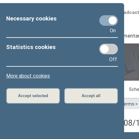
Scheduled broadcas
Necessary cookies
On
Seimas
I
Parliamenta
Statistics cookies
Off
Plenary sittings
More about cookies
Sitting in progress
Plenary sittings
Sche
Accept selected
Accept all
Home
>
Plenary sittings
>
Parliamentary terms
>
3 neeilinė Seimo sesija (08
Posėdžio data
Posėdžiai