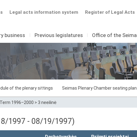
ts
Legal acts information system
Register of Legal Acts
ry business
I
Previous legislatures
I
Office of the Seim
dule of the plenary sittings
Seimas Plenary Chamber seating plan
Term 1996–2000
>
3 neeilinė
/18/1997 - 08/19/1997)
Darbotvarkės
Priimti projektai