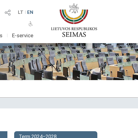
LT
I
EN
as
I
E-service
Term 2024–2028