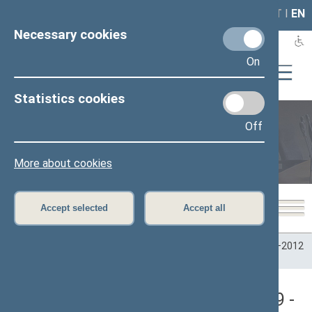
LAIS
RLA
LT
I
EN
Necessary cookies
On
Statistics cookies
Off
Plenary sittings
More about cookies
Accept selected
Accept all
Home
>
Plenary sittings
>
Parliamentary terms
>
Term 2008–2012
>
1 neeilinė
1 neeilinė Seimo sesija (01/12/2009 -