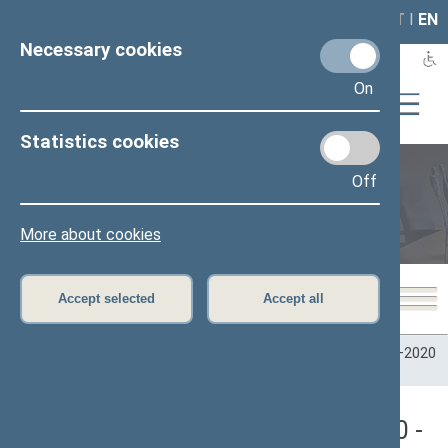
LAIS
RLA
LT
I
EN
Necessary cookies
On
Statistics cookies
Off
Plenary sittings
More about cookies
Accept selected
Accept all
Home
>
Plenary sittings
>
Parliamentary terms
>
Term 2016–2020
>
8 neeilinė
8 neeilinė Seimo sesija (08/18/2020 -