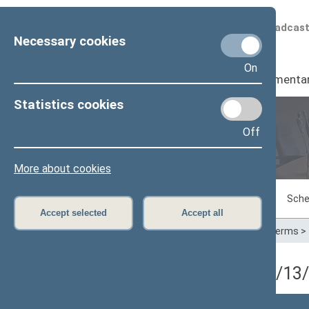
Scheduled broadcas
Necessary cookies
On
Seimas
I
Parliamenta
Statistics cookies
Off
Plenary sittings
More about cookies
Sitting in progress
Plenary sittings
Sche
Accept selected
Accept all
Home
>
Plenary sittings
>
Parliamentary terms
>
1 eilinė Seimo sesija (11/1
Posėdžio