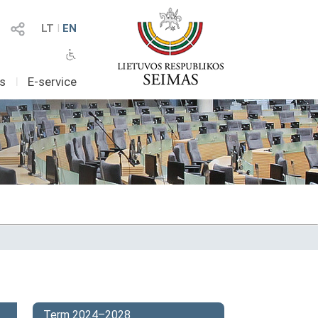
LT
I
EN
as
I
E-service
Term 2024–2028