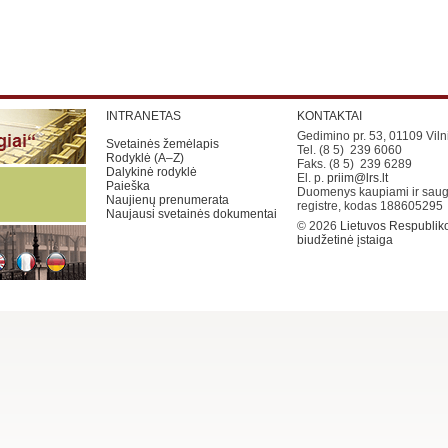
INTRANETAS
KONTAKTAI
Gedimino pr. 53, 01109 Viln
Svetainės žemėlapis
Tel. (8 5) 239 6060
Rodyklė (A–Z)
Faks. (8 5) 239 6289
Dalykinė rodyklė
El. p.
priim@lrs.lt
Paieška
Duomenys kaupiami ir saug
Naujienų prenumerata
registre, kodas 188605295
Naujausi svetainės dokumentai
© 2026
Lietuvos Respubliko
biudžetinė įstaiga