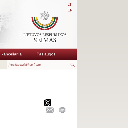
LT
EN
kanceliarija
Paslaugos