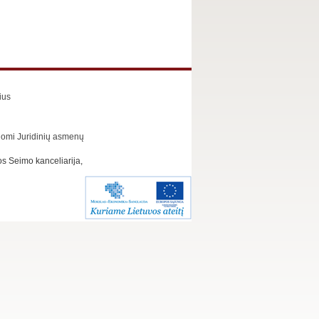
ius
omi Juridinių asmenų
s Seimo kanceliarija,