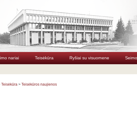
imo nariai
Teisėkūra
Ryšiai su visuomene
Seimo 
>
Teisėkūra
>
Teisėkūros naujienos