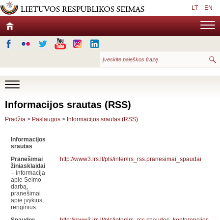
LT
EN
Informacijos srautas (RSS)
Pradžia
>
Paslaugos
>
Informacijos srautas (RSS)
Informacijos
srautas
Pranešimai
http://www3.lrs.lt/pls/inter/lrs_rss.pranesimai_spaudai
žiniasklaidai
– informacija
apie Seimo
darbą,
pranešimai
apie įvykius,
renginius.