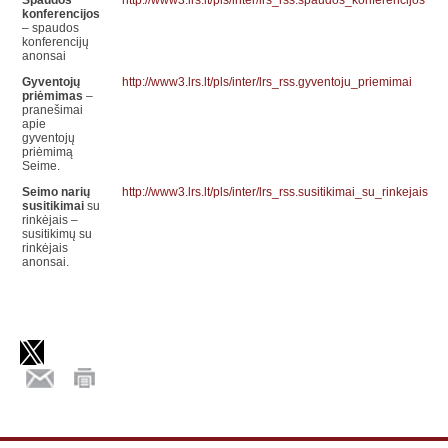
Spaudos
http://www3.lrs.lt/pls/inter/lrs_rss.spaudos_konferencijos
konferencijos
– spaudos
konferencijų
anonsai
Gyventojų
http://www3.lrs.lt/pls/inter/lrs_rss.gyventoju_priemimai
priėmimas
–
pranešimai
apie
gyventojų
priėmimą
Seime.
Seimo narių
http://www3.lrs.lt/pls/inter/lrs_rss.susitikimai_su_rinkejais
susitikimai
su
rinkėjais –
susitikimų su
rinkėjais
anonsai.