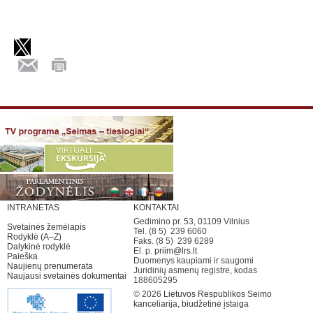
INTRANETAS
KONTAKTAI
Gedimino pr. 53, 01109 Vilnius
Svetainės žemėlapis
Tel. (8 5) 239 6060
Rodyklė (A–Z)
Faks. (8 5) 239 6289
Dalykinė rodyklė
El. p.
priim@lrs.lt
Paieška
Duomenys kaupiami ir saugomi
Naujienų prenumerata
Juridinių asmenų registre, kodas
Naujausi svetainės dokumentai
188605295
© 2026
Lietuvos Respublikos Seimo
kanceliarija, biudžetinė įstaiga