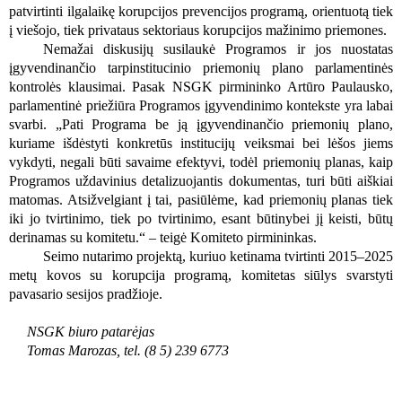
patvirtinti ilgalaikę korupcijos prevencijos programą, orientuotą tiek
į viešojo, tiek privataus sektoriaus korupcijos mažinimo priemones.
Nemažai diskusijų susilaukė Programos ir jos nuostatas
įgyvendinančio tarpinstitucinio priemonių plano parlamentinės
kontrolės klausimai. Pasak NSGK pirmininko Artūro Paulausko,
parlamentinė priežiūra Programos įgyvendinimo kontekste yra labai
svarbi. „Pati Programa be ją įgyvendinančio priemonių plano,
kuriame išdėstyti konkretūs institucijų veiksmai bei lėšos jiems
vykdyti, negali būti savaime efektyvi, todėl priemonių planas, kaip
Programos uždavinius detalizuojantis dokumentas, turi būti aiškiai
matomas. Atsižvelgiant į tai, pasiūlėme, kad priemonių planas tiek
iki jo tvirtinimo, tiek po tvirtinimo, esant būtinybei jį keisti, būtų
derinamas su komitetu.“ – teigė Komiteto pirmininkas.
Seimo nutarimo projektą, kuriuo ketinama tvirtinti 2015–2025
metų kovos su korupcija programą, komitetas siūlys svarstyti
pavasario sesijos pradžioje.
NSGK biuro patarėjas
Tomas Marozas, tel. (8 5) 239 6773